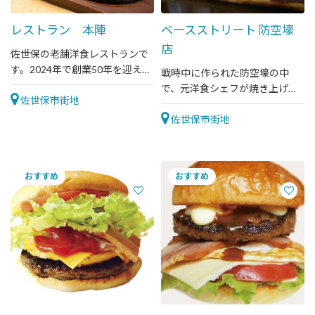
レストラン 本陣
ベースストリート 防空壕
店
佐世保の老舗洋食レストランで
す。2024年で創業50年を迎えま
戦時中に作られた防空壕の中
した。
で、元洋食シェフが焼き上げる
佐世保市街地
肉厚でふわふわたまごのハンバ
ーガー。
佐世保市街地