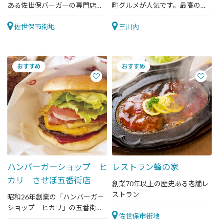
ある佐世保バーガーの専門店。
町グルメが人気です。最高の笑
お持ち帰り、ケータリングなど
顔でお待ちしております。
も対応可能。
佐世保市街地
三川内
ハンバーガーショップ ヒ
レストラン蜂の家
カリ させぼ五番街店
創業70年以上の歴史ある老舗レ
ストラン
昭和26年創業の「ハンバーガー
ショップ ヒカリ」の五番街
佐世保市街地
店。佐世保駅からも近いので、