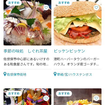
季節の味処 しぐれ茶屋
ビッケンビッケン
佐世保市中心部にあるいけすの
港町ハーバータウンのバーガー
ある和食屋さんです。旬の地魚
ハウス。オランダ産ゴーダチー
をお楽しみいただけます。
ズが相性抜群！
佐世保市街地
早岐/宮/ハウステンボス