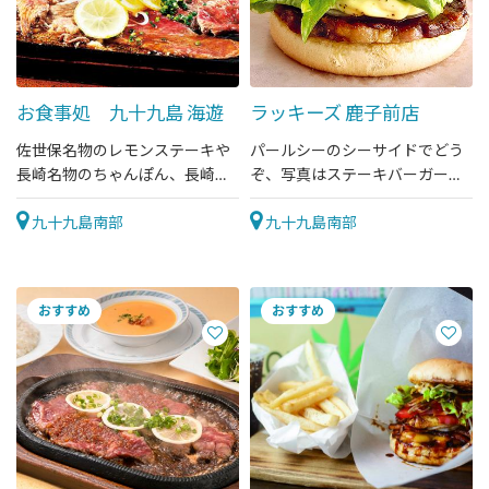
お食事処 九十九島 海遊
ラッキーズ 鹿子前店
佐世保名物のレモンステーキや
パールシーのシーサイドでどう
長崎名物のちゃんぽん、長崎和
ぞ、写真はステーキバーガー
牛100％ハンバーグが味わえる
770円（税込）
お店です。団体様も対応。
九十九島南部
九十九島南部