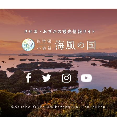
©Sasebo-Ojika Umikazenokuni Kankouken