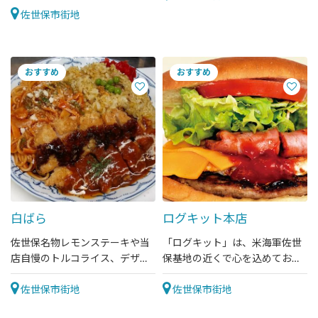
ぜひお立ち寄りください。
佐世保市街地
白ばら
ログキット本店
佐世保名物レモンステーキや当
「ログキット」は、米海軍佐世
店自慢のトルコライス、デザー
保基地の近くで心を込めておい
トも豊富なお店です。
しいハンバーガーを作ってま
佐世保市街地
す。味も大きさもまさにスペシ
佐世保市街地
ャル！