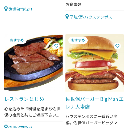
+サラダバーで、お得＆ヘルシー
お食事処
に！自家製ニンニク旨ダレも大
佐世保市街地
好評！
早岐/宮/ハウステンボス
レストラン はじめ
佐世保バーガー Big Man エ
レナ大塔店
心を込めたお料理を港まち佐世
保の夜景と共にご堪能下さいま
ハウステンボスに一番近い老
せ。ご来店前にお電話下さい。
舗。佐世保バーガービッグマ
佐世保市街地