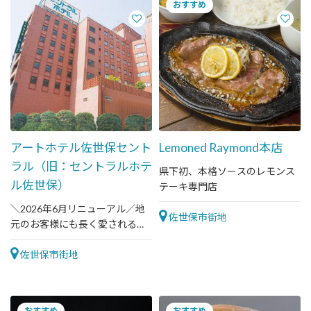
アートホテル佐世保セント
Lemoned Raymond本店
ラル（旧：セントラルホテ
県下初、本格ソースのレモンス
ル佐世保）
テーキ専門店
＼2026年6月リニューアル／地
佐世保市街地
元のお客様にも長く愛されるレ
ストランも併設したホテルで
す。
佐世保市街地