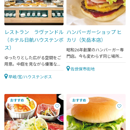
レストラン ラヴァンドル
ハンバーガーショップ ヒ
（ホテル日航ハウステンボ
カリ（矢岳本店）
ス）
昭和26年創業のハンバーガー専
門店。今も変わらず同じ場所で
ゆったりとした広がる空間をご
営業を続けています。
用意。中庭を見ながら優雅な時
佐世保市街地
間を楽しめます。ディナーでは
佐世保名物レモンステーキをは
早岐/宮/ハウステンボス
じめ長崎県産の食材を使用した
お料理がお気軽に味わえます。