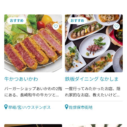
ェをご提供。
牛かつあいかわ
鉄板ダイニング なかしま
バーガーショップあいかわの2階
一度行ってみたかったお店、隠
にある、長崎和牛の牛カツとレ
れ家的なお店、教えたいけど教
モンステーキの専門店。お得な
えたくないお店、さてあなた
ランチもあります。
早岐/宮/ハウステンボス
は？
佐世保市街地