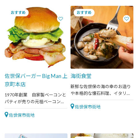
佐世保バーガー Big Man 上
海街食堂
京町本店
新鮮な佐世保の海の幸のお造り
や本格的な懐石料理、イタリア
1970年創業 自家製ベーコンと
ンを、落ち着いた空間でゆっく
パティが売りの元祖ベーコンエ
りと楽しめます。
佐世保市街地
ッグバーガー発祥の店
佐世保市街地