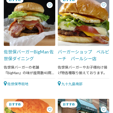
佐世保バーガーBigMan 佐
バーガーショップ ベルビ
世保ダイニング
ーチ パールシー店
佐世保バーガーの老舗
佐世保バーガーやお子様向け揚
『BigMan』の味が座席数40席
げ物各種取り揃えております。
で、ゆったりと堪能できる。団
体様も対応。
佐世保市街地
九十九島南部