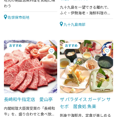
地元の絶品活魚料理を気軽に味
わう
九十九島を一望できる離れで、
ふぐ・伊勢海老・海鮮料理のお
佐世保市街地
食事を楽しめます。
九十九島南部
長崎和牛指定店 愛山亭
ザ パラダイス ガーデン サ
セボ 居食処 魚楽
内閣総理大臣賞受賞の「長崎和
牛」を、盛り合わせと食べ放題
刺身や海鮮丼、定食が楽しめる