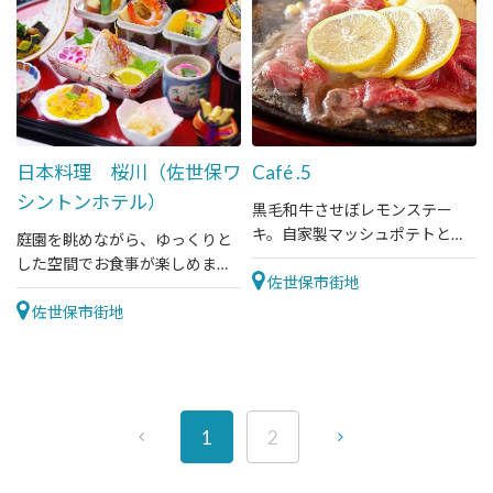
日本料理 桜川（佐世保ワ
Café .5
シントンホテル）
黒毛和牛させぼレモンステー
キ。自家製マッシュポテトと一
庭園を眺めながら、ゆっくりと
緒に食べるとソースや肉汁が絡
した空間でお食事が楽しめま
み美味しく頂けます
佐世保市街地
す。2名様からは掘りごたつの個
室でしっくりと。最大70名様ま
佐世保市街地
で予約可。
1
2