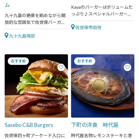
ム
Kayaのバーガーはボリュームた
っぷり♪スペシャルバーガーほ
九十九島の絶景を眺めながら開
か、ありたどりを使ったチキン
放的な雰囲気で佐世保バーガー
かつれつバーガーもおすすめ！
佐世保市街地
を楽しめるお店です。
九十九島南部
Sasebo C&B Burgers
下町の洋食 時代屋
佐世保四ヶ町アーケード入口に
時代屋名物レモンステーキと港