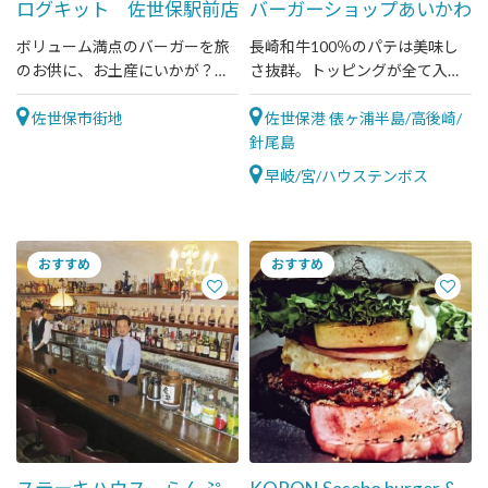
ログキット 佐世保駅前店
バーガーショップあいかわ
ボリューム満点のバーガーを旅
長崎和牛100％のパテは美味し
のお供に、お土産にいかが？電
さ抜群。トッピングが全て入っ
車の時間に合わせて作ってくれ
たスペシャルバーガーで是非、
るので、予め電話予約をしてお
佐世保市街地
佐世保バーガーの醍醐味をご堪
佐世保港 俵ヶ浦半島/高後崎/
くのがオススメ！
能ください。
針尾島
早岐/宮/ハウステンボス