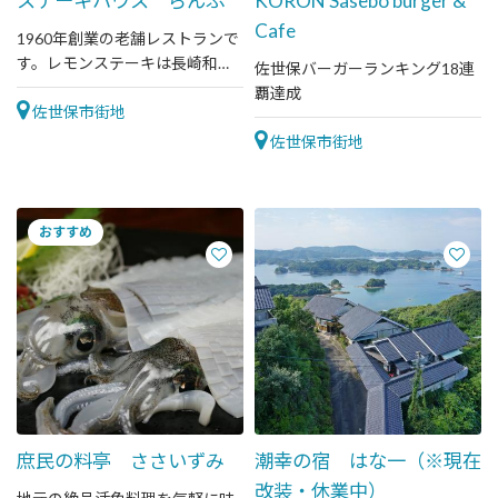
ステーキハウス らんぷ
KORON Sasebo burger &
Cafe
1960年創業の老舗レストランで
す。レモンステーキは長崎和牛
佐世保バーガーランキング18連
を使用しています。
覇達成
佐世保市街地
佐世保市街地
庶民の料亭 ささいずみ
潮幸の宿 はな一（※現在
改装・休業中）