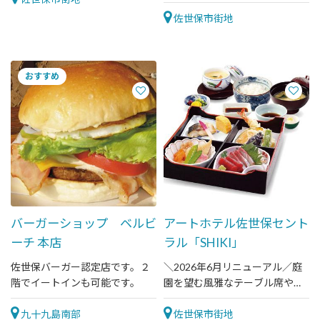
ン。お持ち帰りできます。
佐世保市街地
バーガーショップ ベルビ
アートホテル佐世保セント
ーチ 本店
ラル「SHIKI」
佐世保バーガー認定店です。２
＼2026年6月リニューアル／庭
階でイートインも可能です。
園を望む風雅なテーブル席や、
個室も完備。佐世保・長崎の地
九十九島南部
元食材を活かした和洋ビュッフ
佐世保市街地