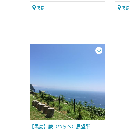
黒島
黒島
【黒島】蕨（わらべ）展望所