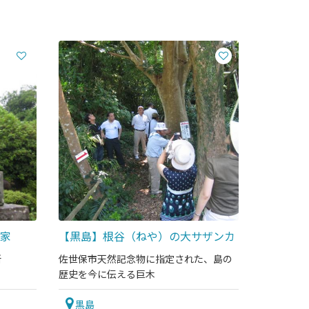
家
【黒島】根谷（ねや）の大サザンカ
所
佐世保市天然記念物に指定された、島の
歴史を今に伝える巨木
黒島