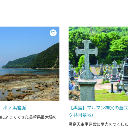
】串ノ浜岩脈
【黒島】マルマン神父の墓(
ク共同墓地)
動によってできた長崎県最大級の
黒島天主堂建設に尽力をつくし