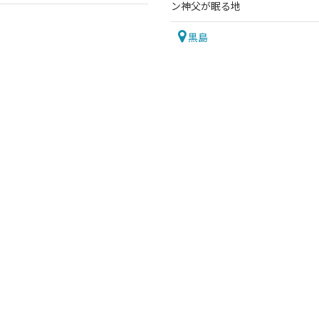
ン神父が眠る地
黒島