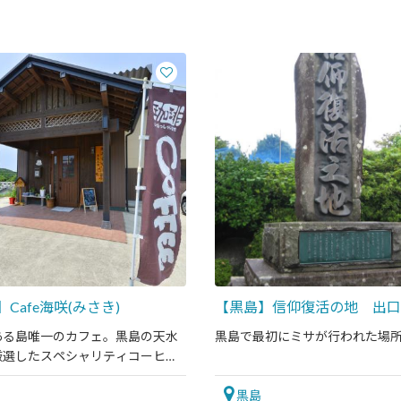
Cafe海咲(みさき)
【黒島】信仰復活の地 出口
ある島唯一のカフェ。黒島の天水
黒島で最初にミサが行われた場
厳選したスペシャリティコーヒー
ぞ。
黒島