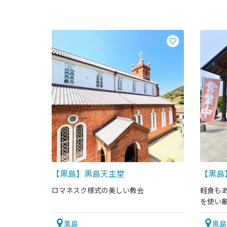
【黒島】黒島天主堂
【黒島】
ロマネスク様式の美しい教会
軽食も
を使い
をどう
黒島
黒島