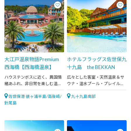
大江戸温泉物語Premium
ホテルフラッグス佐世保九
西海橋【西海橋温泉】
十九島 the BEKKAN
ハウステンボスに近く、異国情
広々とした客室・天然温泉＆サ
緒あふれ、非日常を楽しむ温泉
ウナ・温水プール・プレイルー
宿
ムなどホテルステイを満喫でき
佐世保港 俵ヶ浦半島/高後崎/
るリゾートホテル
九十九島南部
針尾島