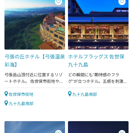
弓張の丘ホテル【弓張温泉
ホテルフラッグス 佐世保
彩海】
九十九島
弓張岳山頂付近に位置するリゾ
どの瞬間にも”期待感のフラ
ートホテル。 佐世保市街地や九
グ”が立つホテル。五感を刺激す
十九島を一望できます。
るライブキッチン「ビュッフェ
佐世保市街地
ダイニング THE ONE」
九十九島南部
九十九島南部