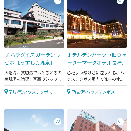
ザ パラダイス ガーデン サ
ホテルデンハーグ（旧ウォ
セボ 【うずしお温泉】
ーターマークホテル長崎）
大浴場、貸切湯ではとろとろの
心地よい静けさに包まれる、ハ
美肌湯を満喫！客室のシャワー
ウステンボス園内で唯一のオー
やお風呂も天然温泉です♪
シャンフロントホテル
早岐/宮/ハウステンボス
早岐/宮/ハウステンボス