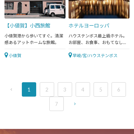
【小値賀】小西旅館
ホテルヨーロッパ
小値賀港から歩いてすぐ。清潔
ハウステンボス最上級ホテル。
感あるアットホームな旅館。
お部屋、お食事、おもてなしの
すべてに上質を追求したプレミ
小値賀
アムなホテルです。
早岐/宮/ハウステンボス
1
2
3
4
5
6
7