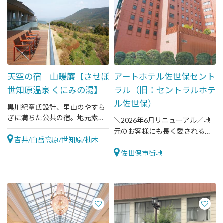
天空の宿 山暖簾【させぼ
アートホテル佐世保セント
世知原温泉 くにみの湯】
ラル（旧：セントラルホテ
ル佐世保）
黒川紀章氏設計、里山のやすら
ぎに満ちた公共の宿。地元素材
＼2026年6月リニューアル／地
を使った創作料理と大パノラマ
元のお客様にも長く愛されるレ
露天温泉が絶品！！
吉井/白岳高原/世知原/柚木
ストランも併設したホテルで
す。
佐世保市街地