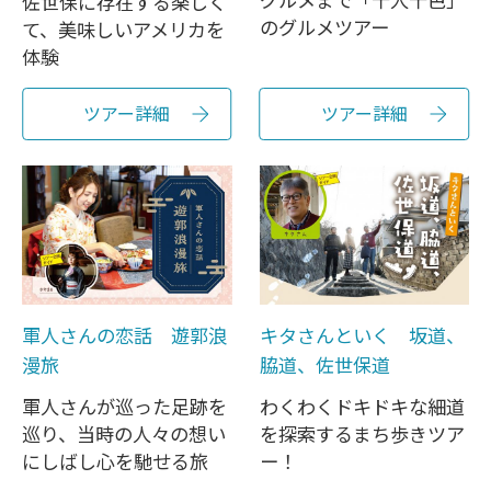
グルメまで「十人十色」
佐世保に存在する楽しく
のグルメツアー
て、美味しいアメリカを
体験
ツアー詳細
ツアー詳細
軍人さんの恋話 遊郭浪
キタさんといく 坂道、
漫旅
脇道、佐世保道
軍人さんが巡った足跡を
わくわくドキドキな細道
巡り、当時の人々の想い
を探索するまち歩きツア
にしばし心を馳せる旅
ー！