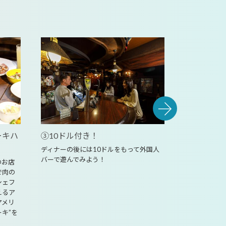
ーキハ
③10ドル付き！
④オリジナ
レゼント！
ディナーの後には10ドルをもって外国人
バーで遊んでみよう！
のお店
お土産に「ミ
で肉の
ルステーキソ
シェフ
えるア
アメリ
キ”を