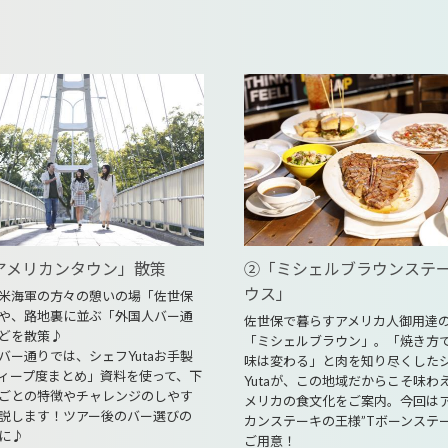
アメリカンタウン」散策
②「ミシェルブラウンステ
ウス」
米海軍の方々の憩いの場「佐世保
や、路地裏に並ぶ「外国人バー通
佐世保で暮らすアメリカ人御用達
どを散策♪
「ミシェルブラウン」。「焼き方
バー通りでは、シェフYutaお手製
味は変わる」と肉を知り尽くした
ィープ度まとめ」資料を使って、下
Yutaが、この地域だからこそ味わ
ごとの特徴やチャレンジのしやす
メリカの食文化をご案内。今回は
説します！ツアー後のバー選びの
カンステーキの王様”Tボーンステー
に♪
ご用意！