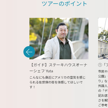
ツアーのポイント
ソースをプ
【ガイド】ステーキハウスオーナ
①「
ーシェフ Yuta
市民や
公園」
ン」オリジナ
こんなにも身近にアメリカの空気を感じ
り」な
る！
られる佐世保の街を体感してほしいで
外国人
す！
の「デ
記お店
さを解
ご参考