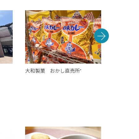
大和製菓 おかし直売所⁺
ヒカリノミナ