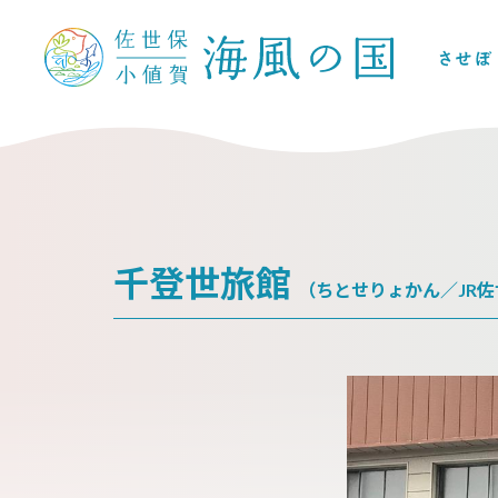
千登世旅館
（ちとせりょかん／JR