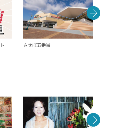
ット
させぼ五番街
志げる製菓