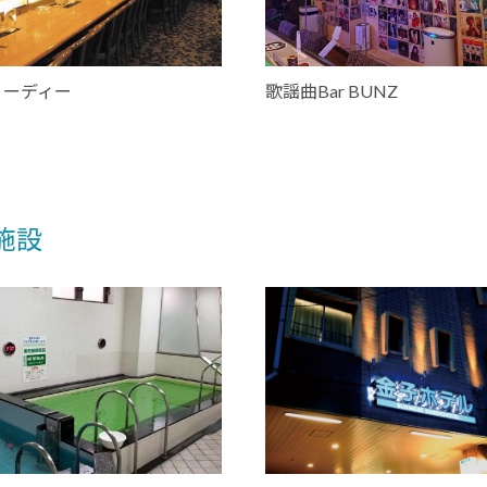
 ヌーディー
歌謡曲Bar BUNZ
施設