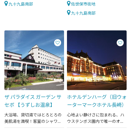
ダイニング THE ONE」
九十九島南部
佐世保市街地
九十九島南部
ザ パラダイス ガーデン サ
ホテルデンハーグ（旧ウォ
セボ 【うずしお温泉】
ーターマークホテル長崎）
大浴場、貸切湯ではとろとろの
心地よい静けさに包まれる、ハ
美肌湯を満喫！客室のシャワー
ウステンボス園内で唯一のオー
やお風呂も天然温泉です♪
シャンフロントホテル