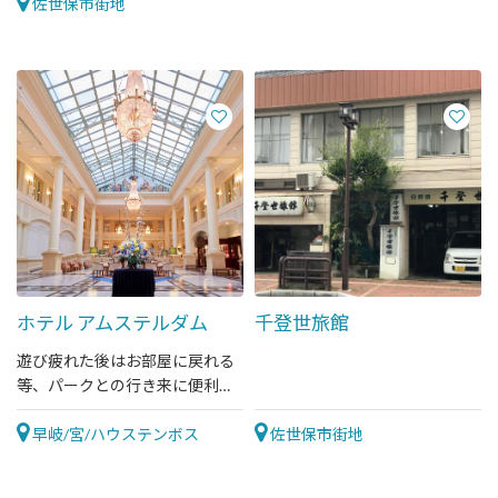
す。
佐世保市街地
ホテル アムステルダム
千登世旅館
遊び疲れた後はお部屋に戻れる
等、パークとの行き来に便利な
パーク内唯一のホテル。
早岐/宮/ハウステンボス
佐世保市街地