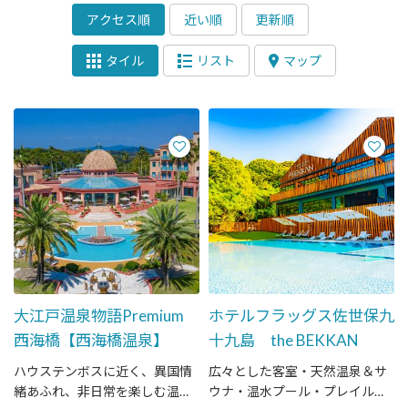
アクセス順
近い順
更新順
タイル
リスト
マップ
大江戸温泉物語Premium
ホテルフラッグス佐世保九
西海橋【西海橋温泉】
十九島 the BEKKAN
ハウステンボスに近く、異国情
広々とした客室・天然温泉＆サ
緒あふれ、非日常を楽しむ温泉
ウナ・温水プール・プレイルー