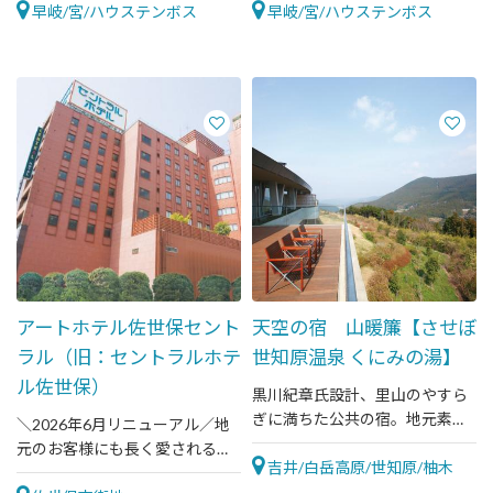
早岐/宮/ハウステンボス
早岐/宮/ハウステンボス
アートホテル佐世保セント
天空の宿 山暖簾【させぼ
ラル（旧：セントラルホテ
世知原温泉 くにみの湯】
ル佐世保）
黒川紀章氏設計、里山のやすら
ぎに満ちた公共の宿。地元素材
＼2026年6月リニューアル／地
を使った創作料理と大パノラマ
元のお客様にも長く愛されるレ
露天温泉が絶品！！
吉井/白岳高原/世知原/柚木
ストランも併設したホテルで