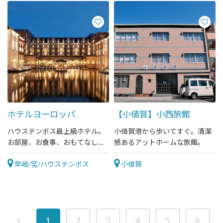
ホテルヨーロッパ
【小値賀】小西旅館
ハウステンボス最上級ホテル。
小値賀港から歩いてすぐ。清潔
お部屋、お食事、おもてなしの
感あるアットホームな旅館。
すべてに上質を追求したプレミ
アムなホテルです。
早岐/宮/ハウステンボス
小値賀
1
2
3
4
5
6