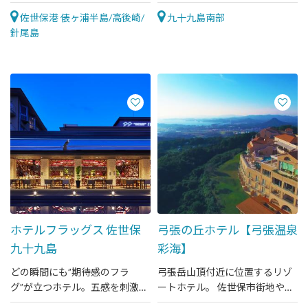
宿
ムなどホテルステイを満喫でき
佐世保港 俵ヶ浦半島/高後崎/
るリゾートホテル
九十九島南部
針尾島
ホテルフラッグス 佐世保
弓張の丘ホテル【弓張温泉
九十九島
彩海】
どの瞬間にも”期待感のフラ
弓張岳山頂付近に位置するリゾ
グ”が立つホテル。五感を刺激す
ートホテル。 佐世保市街地や九
るライブキッチン「ビュッフェ
十九島を一望できます。