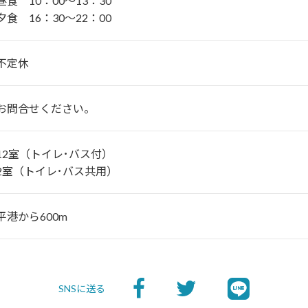
昼食 10：00～13：30
夕食 16：30～22：00
不定休
お問合せください。
12室（トイレ･バス付）
2室（トイレ･バス共用）
平港から600m
SNSに送る