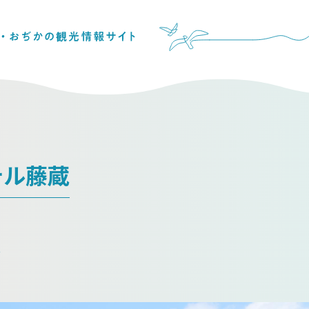
テル藤蔵
。