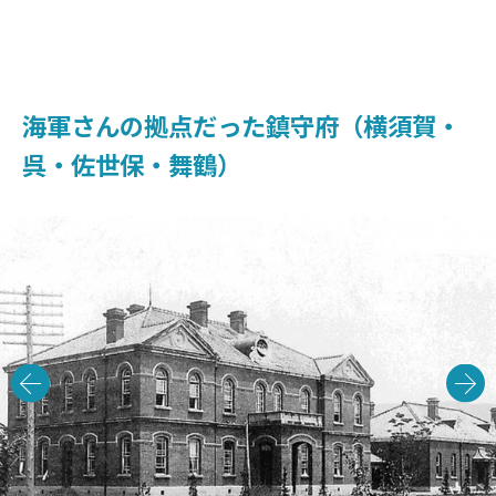
海軍さんの拠点だった鎮守府（横須賀・
呉・佐世保・舞鶴）