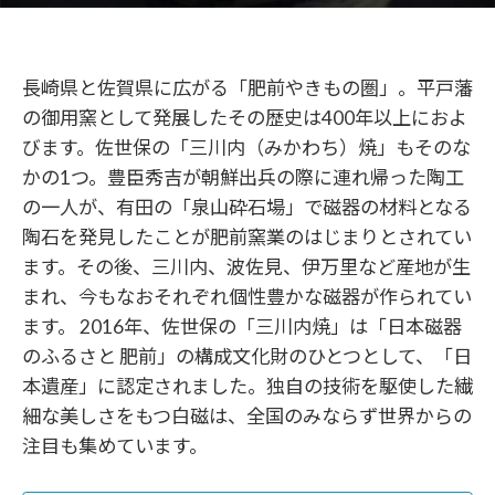
長崎県と佐賀県に広がる「肥前やきもの圏」。平戸藩
の御用窯として発展したその歴史は400年以上におよ
びます。佐世保の「三川内（みかわち）焼」もそのな
かの1つ。豊臣秀吉が朝鮮出兵の際に連れ帰った陶工
の一人が、有田の「泉山砕石場」で磁器の材料となる
陶石を発見したことが肥前窯業のはじまりとされてい
ます。その後、三川内、波佐見、伊万里など産地が生
まれ、今もなおそれぞれ個性豊かな磁器が作られてい
ます。 2016年、佐世保の「三川内焼」は「日本磁器
のふるさと 肥前」の構成文化財のひとつとして、「日
本遺産」に認定されました。独自の技術を駆使した繊
細な美しさをもつ白磁は、全国のみならず世界からの
注目も集めています。