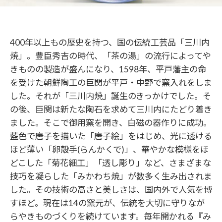
400年以上もの歴史を持つ、国の伝統工芸品「三川内
焼」。豊臣秀吉の時代、「茶の湯」の流行によってや
きものの製造が盛んになり、1598年、平戸藩主の命
を受けた朝鮮陶工の巨関が平戸・中野で窯入れをしま
した。それが「三川内焼」誕生のきっかけでした。そ
の後、巨関は新たな陶石を求めて三川内にたどり着き
ました。そこで御用窯を開き、白磁の器作りに成功。
藍色で唐子を描いた「唐子絵」をはじめ、光に透ける
ほど薄い「卵殻手(らんかくで)」、華やかな模様をほ
どこした「菊花細工」「透し彫り」など、さまざまな
技巧を凝らした「みかわち焼」が数多く生み出されま
した。その技術の高さと美しさは、国内外で人気を博
すほど。現在は14の窯元が、伝統を大切に守りなが
らやきものづくりを続けています。毎年開かれる『み