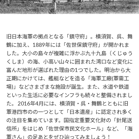
旧日本海軍の拠点となる「鎮守府」。横須賀、呉、舞
鶴に加え、1889年には「佐世保鎮守府」が開かれま
した。大小の島々が複雑に浮かぶ九十九島（くじゅう
くしま）の海、小高い山々に囲まれた湾口など変化に
富んだ地形が選ばれた理由の1つでした。明治から大
正期にかけては、艦艇などを造る「海軍工廠(軍需工
場)」などさまざまな施設が誕生。また、水道や鉄道
といった生活に必要なインフラも続々と整備されまし
た。 2016年4月には、横須賀・呉・舞鶴とともに旧
軍港四市のの一つとして「日本遺産」に認定され多く
の注目を集めています。国指定重要文化財の「針尾送
信所」をはじめ「佐世保市民文化ホール」など、「海
軍さん」の足あとをぜひ辿ってみましょう！