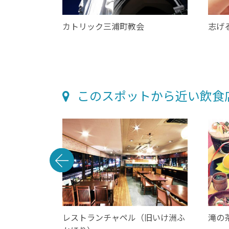
通り
カトリック三浦町教会
志げ
このスポットから近い飲食
レストランチャペル（旧いけ洲ふ
滝の