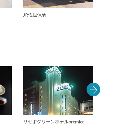
JR佐世保駅
えきマチ1
サセボグリーンホテルpremier
ガーデンテ