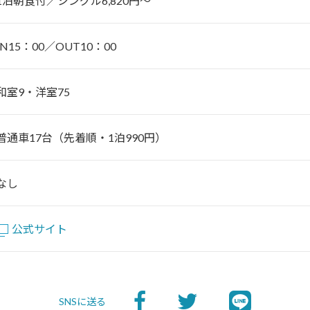
1泊朝食付／シングル6,820円～
IN15：00／OUT10：00
和室9・洋室75
普通車17台（先着順・1泊990円）
なし
公式サイト
SNSに送る