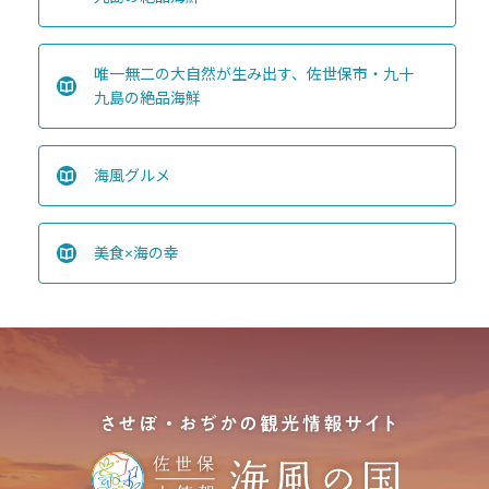
唯一無二の大自然が生み出す、佐世保市・九十
九島の絶品海鮮
海風グルメ
美食×海の幸