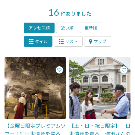
16
件ありました
アクセス順
近い順
更新順
タイル
リスト
マップ
【金曜日限定プレミアムツ
【土・日・祝日限定】 日
アー！】日本遺産を巡る
本遺産を巡る 海軍さんの