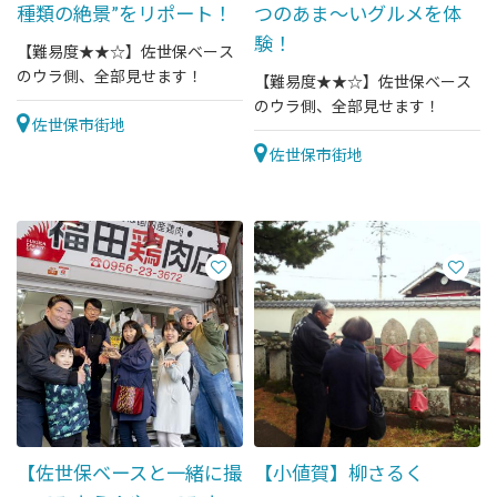
種類の絶景”をリポート！
つのあま〜いグルメを体
験！
【難易度★★☆】佐世保ベース
のウラ側、全部見せます！
【難易度★★☆】佐世保ベース
のウラ側、全部見せます！
佐世保市街地
佐世保市街地
【佐世保ベースと一緒に撮
【小値賀】柳さるく