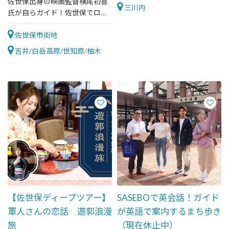
佐世保出身の映画監督横尾初喜
三川内
氏が自らガイド！佐世保でロケ
地となった場所を巡ります
佐世保市街地
吉井/白岳高原/世知原/柚木
【佐世保ディープツアー】
SASEBOで英会話！ガイド
軍人さんの恋話 遊郭浪漫
が英語で案内するまち歩き
旅
（現在休止中）