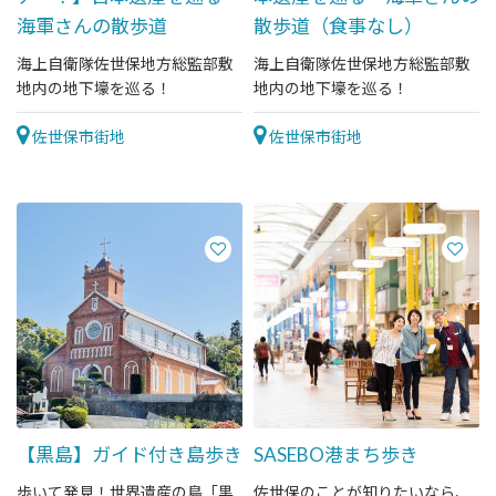
海軍さんの散歩道
散歩道（食事なし）
海上自衛隊佐世保地方総監部敷
海上自衛隊佐世保地方総監部敷
地内の地下壕を巡る！
地内の地下壕を巡る！
佐世保市街地
佐世保市街地
【黒島】ガイド付き島歩き
SASEBO港まち歩き
歩いて発見！世界遺産の島「黒
佐世保のことが知りたいなら、