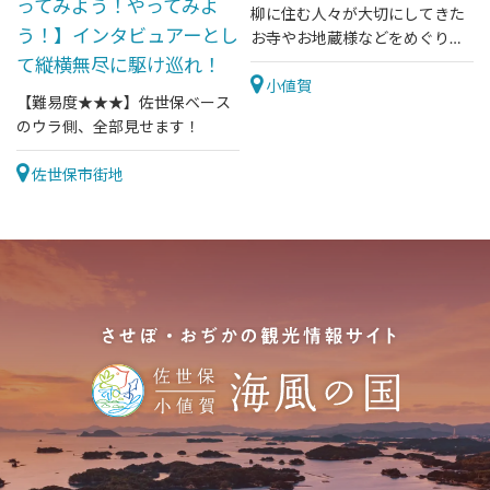
ってみよう！やってみよ
柳に住む人々が大切にしてきた
う！】インタビュアーとし
お寺やお地蔵様などをめぐりま
す。
て縦横無尽に駆け巡れ！
小値賀
【難易度★★★】佐世保ベース
のウラ側、全部見せます！
佐世保市街地