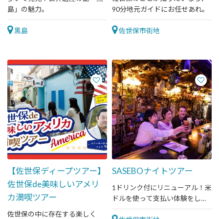
島」の魅力。
90分地元ガイドにお任せあれ。
黒島
佐世保市街地
【佐世保ディープツアー】
SASEBOナイトツアー
佐世保de美味しいアメリ
1ドリンク付にリニューアル！米
カ満喫ツアー
ドルを使って支払い体験をしよ
う！
佐世保の中に存在する楽しく