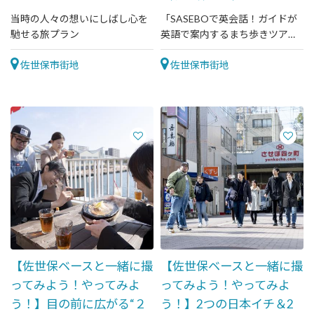
当時の人々の想いにしばし心を
「SASEBOで英会話！ガイドが
馳せる旅プラン
英語で案内するまち歩きツア
ー」を楽しみましょう♪
佐世保市街地
佐世保市街地
【佐世保ベースと一緒に撮
【佐世保ベースと一緒に撮
ってみよう！やってみよ
ってみよう！やってみよ
う！】目の前に広がる“２
う！】2つの日本イチ＆2