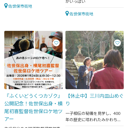
がいっぱい
佐世保市街地
佐世保市街地
『ふくいどうくつカゾク』
【休止中】三川内皿山めぐ
公開記念！佐世保出身・横
り
尾初喜監督佐世保ロケ地ツ
一子相伝の秘儀を見学し、400
アー
年の歴史に培われたみかわち焼
の里をガイド付きで巡る。