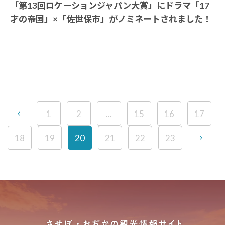
「第13回ロケーションジャパン大賞」にドラマ「17
才の帝国」×「佐世保市」がノミネートされました！
1
2
...
15
16
17
18
19
20
21
22
23