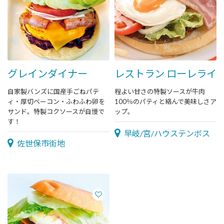
グレインダイナー
レストラン ローレライ
自家製バンズに国産手ごねパテ
程よい甘さの特製ソースが牛肉
ィ・厚切ベーコン・ふわふわ卵を
100％のパティと絡んで美味しさア
サンド。特製コクソースが自慢で
ップ。
す！
早岐/宮/ハウステンボス
佐世保市街地