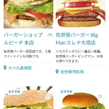
バーガーショップ ベ
佐世保バーガー Big
ルビーチ 本店
Man エレナ大塔店
佐世保バーガー認定店です。２階
ハウステンボスに一番近い老舗。
でイートインも可能です。
佐世保バーガービッグマン。お持
ち帰りできます。
九十九島南部
佐世保市街地