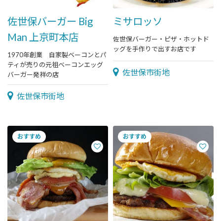
佐世保バーガー Big
ミサロッソ
Man 上京町本店
佐世保バーガー・ピザ・ホットド
ッグを手作りで出すお店です
1970年創業 自家製ベーコンとパ
ティが売りの元祖ベーコンエッグ
佐世保市街地
バーガー発祥の店
佐世保市街地