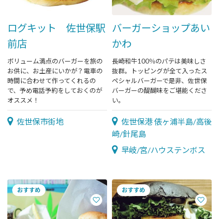
ログキット 佐世保駅
バーガーショップあい
前店
かわ
ボリューム満点のバーガーを旅の
長崎和牛100％のパテは美味しさ
お供に、お土産にいかが？電車の
抜群。トッピングが全て入ったス
時間に合わせて作ってくれるの
ペシャルバーガーで是非、佐世保
で、予め電話予約をしておくのが
バーガーの醍醐味をご堪能くださ
オススメ！
い。
佐世保市街地
佐世保港 俵ヶ浦半島/高後
崎/針尾島
早岐/宮/ハウステンボス