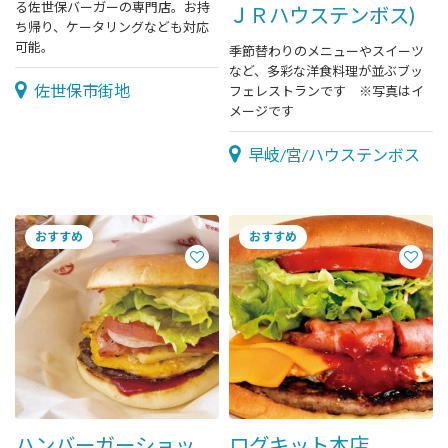
る佐世保バーガーの専門店。お持
ＪＲハウステンボス)
ち帰り、ケータリングなども対応
可能。
季節替わりのメニューやスイーツ
など、多彩な洋食料理が並ぶブッ
佐世保市街地
フェレストランです ※写真はイ
メージです
早岐/宮/ハウステンボス
ハンバーガーショッ
ログキット本店