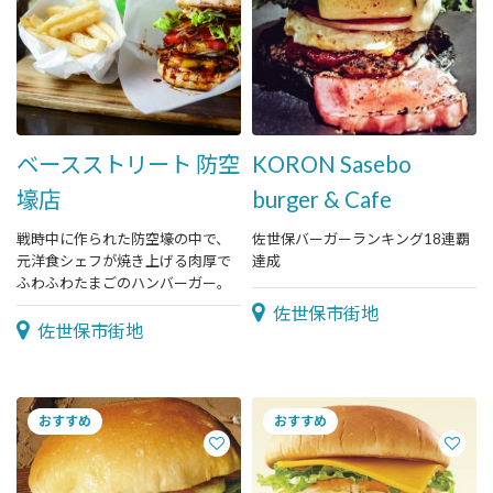
ベースストリート 防空
KORON Sasebo
壕店
burger & Cafe
戦時中に作られた防空壕の中で、
佐世保バーガーランキング18連覇
元洋食シェフが焼き上げる肉厚で
達成
ふわふわたまごのハンバーガー。
佐世保市街地
佐世保市街地