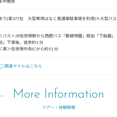
年中無休
あり(車377台 大型専用はなく普通車駐車場を利用)※大型バス
＜バス＞JR佐世保駅から西肥バス「動植物園」経由「下船越」「
前」下車後、徒歩約1 分
＜車＞佐世保中央ICから約11 分
関連サイトはこちら
More Information
ツアー・体験情報