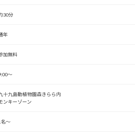
約30分
通年
参加無料
9:00～
九十九島動植物園森きらら内
モンキーゾーン
1名～