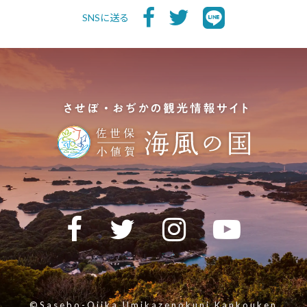
SNSに送る
©Sasebo-Ojika Umikazenokuni Kankouken