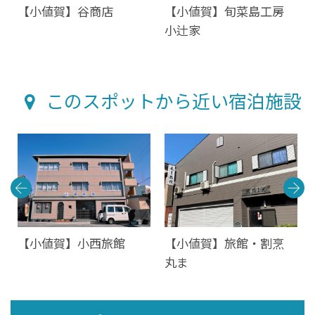
【小値賀】谷商店
【小値賀】旬菜島工房
小辻家
このスポットから近い宿泊施設
富
【小値賀】小西旅館
【小値賀】旅館・割烹
丸ま