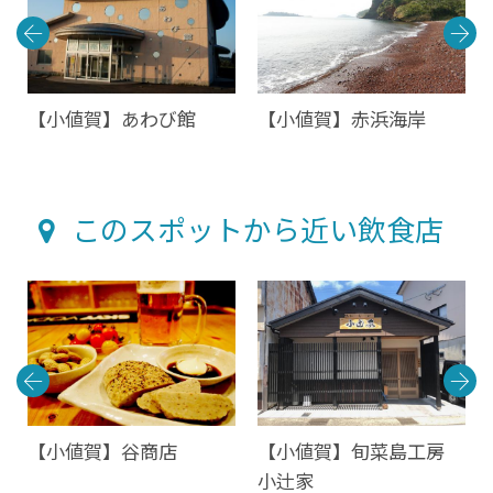
浴
【小値賀】あわび館
【小値賀】赤浜海岸
このスポットから近い飲食店
【小値賀】谷商店
【小値賀】旬菜島工房
小辻家