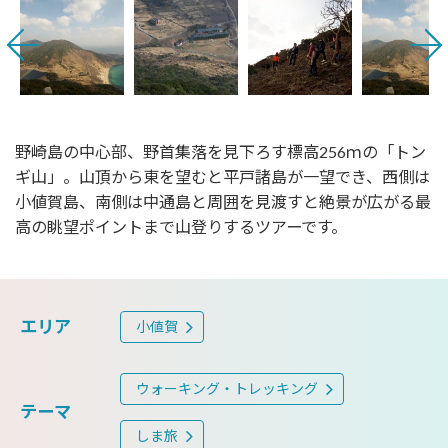
野崎島の中心部、野首集落を見下ろす標高256ｍの「トン
ギ山」。山頂から東を望むと平戸諸島が一望でき、西側は
小値賀島、南側は中通島と周囲を見渡すと絶景が広がる最
高の眺望ポイントまで山登りするツアーです。
エリア
小値賀
ウォーキング・トレッキング
テーマ
しま旅