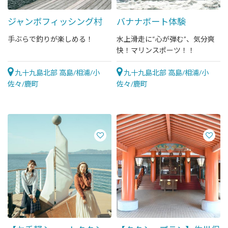
ジャンボフィッシング村
バナナボート体験
手ぶらで釣りが楽しめる！
水上滑走に“心が弾む”、気分爽
快！マリンスポーツ！！
九十九島北部 高島/相浦/小
九十九島北部 高島/相浦/小
佐々/鹿町
佐々/鹿町