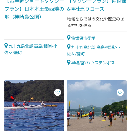
【お手軽ショートタクシー
【タクシープラン】佐世保
プラン】日本本土最西端の
6神社巡りコース
地（神崎鼻公園）
地域ならではの文化や歴史のあ
る神社を巡る
佐世保市街地
九十九島北部 高島/相浦/小
九十九島北部 高島/相浦/小
佐々/鹿町
佐々/鹿町
早岐/宮/ハウステンボス