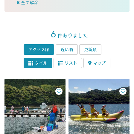
全て解除
6
件ありました
アクセス順
近い順
更新順
タイル
リスト
マップ