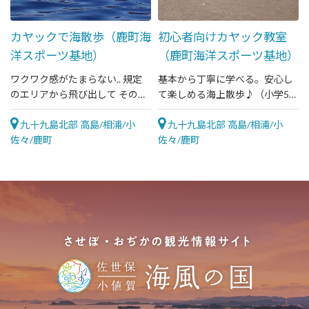
カヤックで海散歩（鹿町海
初心者向けカヤック教室
洋スポーツ基地）
（鹿町海洋スポーツ基地）
ワクワク感がたまらない.. 規定
基本から丁寧に学べる。安心し
のエリアから飛び出して その先
て楽しめる海上散歩♪（小学5年
の世界へ漕ぎ出そう！
生以上対象）
九十九島北部 高島/相浦/小
九十九島北部 高島/相浦/小
佐々/鹿町
佐々/鹿町