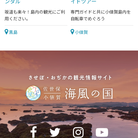
ンタル
イドツアー
坂道も楽々！島内の観光にご利
専門ガイドと共に小値賀島内を
用ください。
自転車でめぐろう
黒島
小値賀