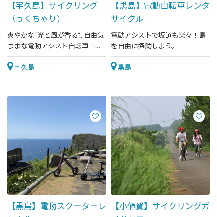
【宇久島】サイクリング
【黒島】電動自転車レンタ
（うくちゃり）
サイクル
爽やかな“光と風が香る”.. 自由気
電動アシストで坂道も楽々！島
ままな電動アシスト自転車「周
を自由に探訪しよう。
遊旅♪」。
宇久島
黒島
【黒島】電動スクーターレ
【小値賀】サイクリングガ