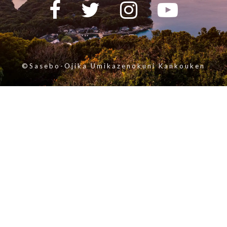
©Sasebo-Ojika Umikazenokuni Kankouken