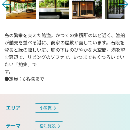
島の繁栄を支えた鮑漁。かつての集積所のほど近く、漁船
が舳先を並べる港に、商家の屋敷が面しています。石段を
登ると緑の眩しい庭、庇の下はのびやかな大空間。港を望
む窓辺で、リビングのソファで、いつまでもくつろいでい
たい「鮑集」で
す
●定員：6名様まで
エリア
小値賀
テーマ
宿泊施設