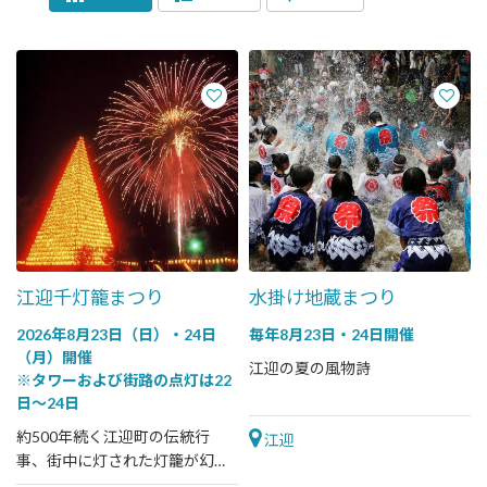
江迎千灯籠まつり
水掛け地蔵まつり
2026年8月23日（日）・24日
毎年8月23日・24日開催
（月）開催
江迎の夏の風物詩
※タワーおよび街路の点灯は22
日～24日
約500年続く江迎町の伝統行
江迎
事、街中に灯された灯籠が幻想
的な世界へ誘う