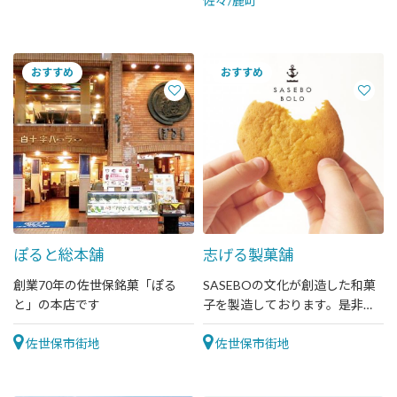
佐々/鹿町
ぽると総本舗
志げる製菓舗
創業70年の佐世保銘菓「ぽる
SASEBOの文化が創造した和菓
と」の本店です
子を製造しております。是非お
立ち寄り下さい。
佐世保市街地
佐世保市街地