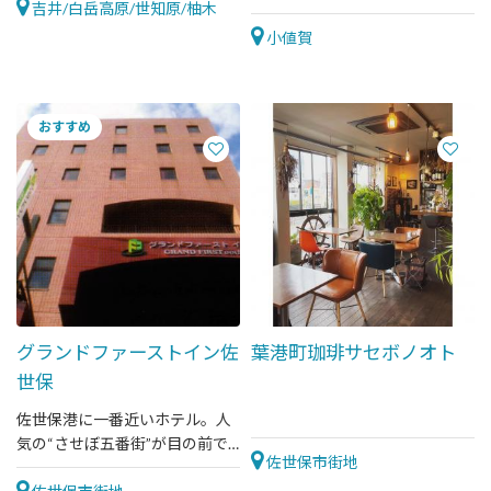
吉井/白岳高原/世知原/柚木
小値賀
グランドファーストイン佐
葉港町珈琲サセボノオト
世保
佐世保港に一番近いホテル。人
気の“させぼ五番街”が目の前で
佐世保市街地
近隣のお店も充実♪