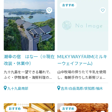
潮幸の宿 はな一（※現在
MILKY WAY FARM(ミルキ
改装・休業中）
ーウェイファーム)
九十九島を一望できる離れで、
山中牧場の搾りたて牛乳を使用
ふぐ・伊勢海老・海鮮料理のお
し、毎朝手作りした新鮮ジェラ
食事を楽しめます。
ートを販売しています。
九十九島南部
吉井/白岳高原/世知原/柚木