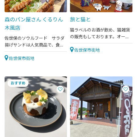
森のパン屋さん くるりん
旅と猫と
木風店
猫ラベルのお酒が飲め、猫雑貨
の販売もしております。オーガ
佐世保のソウルフード サラダ
ニックなおつまみも人気です。
揚げサンドは人気商品で、食パ
佐世保市街地
ンや調理パンなど種類も豊富で
す
佐世保市街地