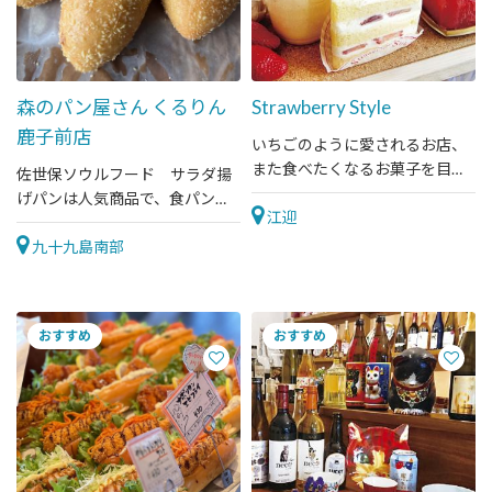
森のパン屋さん くるりん
Strawberry Style
鹿子前店
いちごのように愛されるお店、
また食べたくなるお菓子を目指
佐世保ソウルフード サラダ揚
しています。
げパンは人気商品で、食パンや
江迎
天然酵母、調理パンなど種類も
豊富です。
九十九島南部