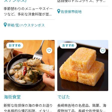
ステンボス)
店自慢のトルコライス、デザー
トも豊富なお店です。
季節替わりのメニューやスイー
佐世保市街地
ツなど、多彩な洋食料理が並ぶ
ブッフェレストランです ※写
真はイメージです
早岐/宮/ハウステンボス
海街食堂
でばた
新鮮な佐世保の海の幸のお造り
長崎県各地の名産品、銘菓、海
や本格的な懐石料理、イタリア
産物加工品、長崎や佐世保なら