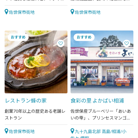
ンを、落ち着いた空間でゆっく
ではの雑貨等が揃ってます
りと楽しめます。
佐世保市街地
佐世保市街地
レストラン蜂の家
食彩の里 よかばい相浦
創業70年以上の歴史ある老舗レ
佐世保産ブルーベリー「あいあ
ストラン
いの雫」、プリンセスマンゴー
をはじめ地元で採れた野菜･果
佐世保市街地
物・海産物販売しております！
九十九島北部 高島/相浦/小