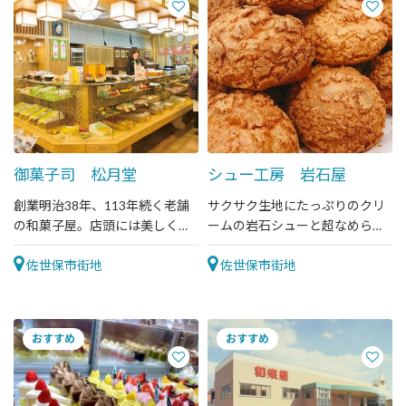
御菓子司 松月堂
シュー工房 岩石屋
創業明治38年、113年続く老舗
サクサク生地にたっぷりのクリ
の和菓子屋。店頭には美しく色
ームの岩石シューと超なめらか
鮮やかな和菓子が並びます。
プリンが自慢のお店です。
佐世保市街地
佐世保市街地