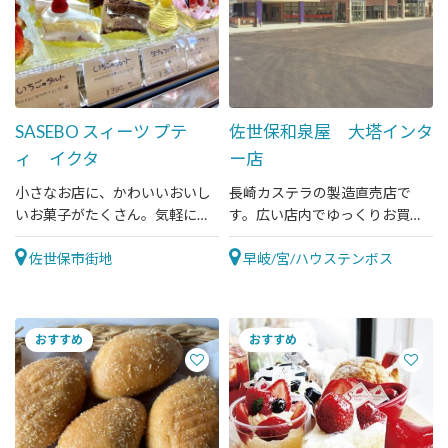
SASEBO スィーツ プテ
佐世保和泉屋 大塔インタ
ィ イクタ
ー店
小さなお店に、かわいいおいし
長崎カステラの製造直売店で
いお菓子がたくさん。気軽にお
す。広い店内でゆっくりお買い
立ち寄り下さい。
物が出来ます。
佐世保市街地
早岐/宮/ハウステンボス