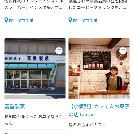
佐世保初のインターナショナル
厳選された最高品質の豆を使用
カフェバー、インスタ映えする
したコーヒーやドリンクを、フ
手作りの店内とメニューが人
ードメニューとともに、居心地
気！
佐世保市街地
の良い空間で楽しめる。
佐世保市街地
富重製菓
【小値賀】カフェ＆お菓子
の店 tantan
世知原茶を使ったお菓子ならこ
ちら！
島のみじょかカフェ