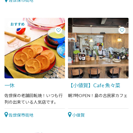
佐世保市街地
一休
【小値賀】Cafe 魚々菜
佐世保の老舗回転焼！いつも行
朝7時OPEN！島の古民家カフェ
列の出来ている人気店です。
佐世保市街地
小値賀