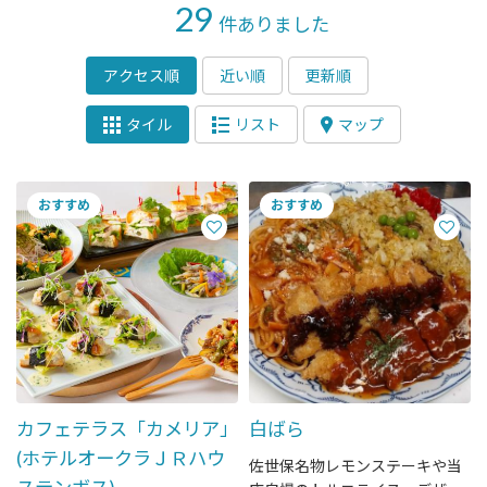
29
件ありました
アクセス順
近い順
更新順
タイル
リスト
マップ
カフェテラス「カメリア」
白ばら
(ホテルオークラＪＲハウ
佐世保名物レモンステーキや当