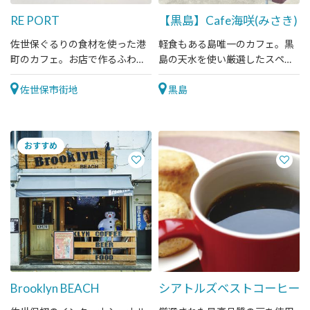
RE PORT
【黒島】Cafe海咲(みさき)
佐世保ぐるりの食材を使った港
軽食もある島唯一のカフェ。黒
町のカフェ。お店で作るふわふ
島の天水を使い厳選したスペシ
わのシフォンケーキが大人気で
ャリティコーヒーをどうぞ。
す！
佐世保市街地
黒島
Brooklyn BEACH
シアトルズベストコーヒー