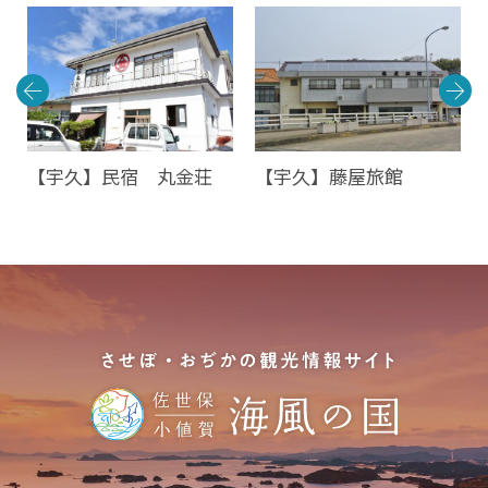
富
【宇久】民宿 丸金荘
【宇久】藤屋旅館