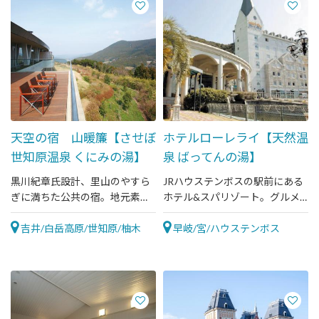
天空の宿 山暖簾【させぼ
ホテルローレライ【天然温
世知原温泉 くにみの湯】
泉 ばってんの湯】
黒川紀章氏設計、里山のやすら
JRハウステンボスの駅前にある
ぎに満ちた公共の宿。地元素材
ホテル&スパリゾート。グルメ
を使った創作料理と大パノラマ
と天然温泉が楽しめる、人に優
露天温泉が絶品！！
吉井/白岳高原/世知原/柚木
しいバリアフリーのホテルで
早岐/宮/ハウステンボス
す。