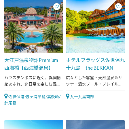
大江戸温泉物語Premium
ホテルフラッグス佐世保九
西海橋【西海橋温泉】
十九島 the BEKKAN
ハウステンボスに近く、異国情
広々とした客室・天然温泉＆サ
緒あふれ、非日常を楽しむ温泉
ウナ・温水プール・プレイルー
宿
ムなどホテルステイを満喫でき
佐世保港 俵ヶ浦半島/高後崎/
るリゾートホテル
九十九島南部
針尾島