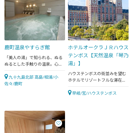
鹿町温泉やすらぎ館
ホテルオークラＪＲハウス
テンボス【天然温泉「琴乃
「美人の湯」で知られる、ぬる
湯」】
ぬるとした手触りの温泉。心と
体にホッと一息を
ハウステンボスの街並みを望む
九十九島北部 高島/相浦/小
ホテルでリゾートフルな滞在を
佐々/鹿町
お過ごし頂けます。
早岐/宮/ハウステンボス