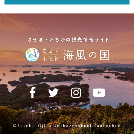
©Sasebo-Ojika Umikazenokuni Kankouken