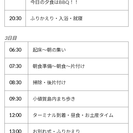
今日の夕食はBBQ！！
20:30
ふりかえり・入浴・就寝
3日目
06:30
起床～朝の集い
07:30
朝食準備〜朝食〜片付け
08:30
掃除・後片付け
09:30
小値賀島内まち歩き
12:00
ターミナル到着・昼食・お土産タイム
13:00
お別れ式・ふりかえり