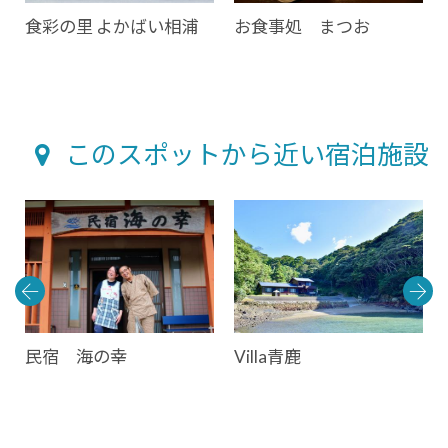
食彩の里 よかばい相浦
お食事処 まつお
このスポットから近い宿泊施設
ン
民宿 海の幸
Villa青鹿
ル