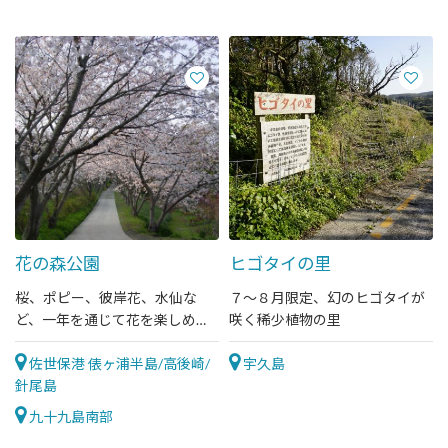
花の森公園
ヒゴタイの里
桜、ポピー、彼岸花、水仙な
７～８月限定、幻のヒゴタイが
ど、一年を通じて花を楽しめる
咲く稀少植物の里
公園
佐世保港 俵ヶ浦半島/高後崎/
宇久島
針尾島
九十九島南部