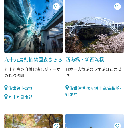
九十九島動植物園森きらら
西海橋・新西海橋
九十九島の自然と癒しがテーマ
日本三大急潮のうず潮は迫力満
の動植物園
点
佐世保市街地
佐世保港 俵ヶ浦半島/高後崎/
針尾島
九十九島南部