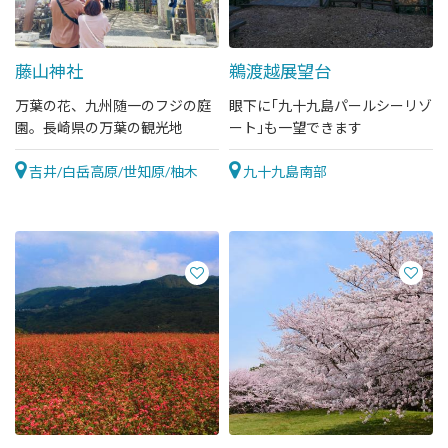
藤山神社
鵜渡越展望台
万葉の花、九州随一のフジの庭
眼下に｢九十九島パールシーリゾ
園。長崎県の万葉の観光地
ート｣も一望できます
吉井/白岳高原/世知原/柚木
九十九島南部