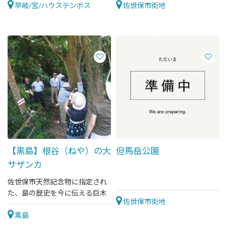
早岐/宮/ハウステンボス
佐世保市街地
【黒島】根谷（ねや）の大
但馬岳公園
サザンカ
佐世保市天然記念物に指定され
た、島の歴史を今に伝える巨木
佐世保市街地
黒島