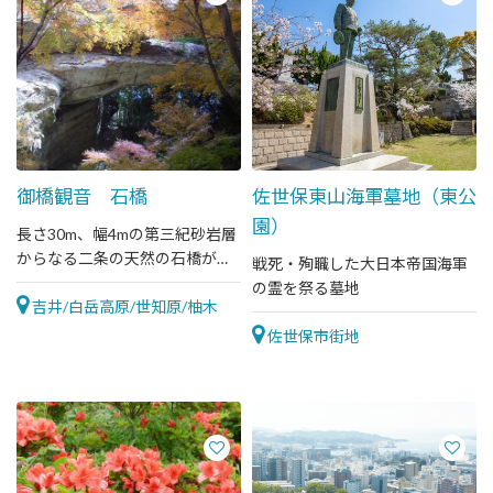
御橋観音 石橋
佐世保東山海軍墓地（東公
園）
長さ30m、幅4mの第三紀砂岩層
からなる二条の天然の石橋が天
戦死・殉職した大日本帝国海軍
の浮き橋のように架かっている
の霊を祭る墓地
吉井/白岳高原/世知原/柚木
佐世保市街地