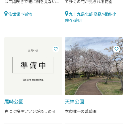
は二段咲きで他に例を見ない希
て多くの花が見られる花園
少な桜です
佐世保市街地
九十九島北部 高島/相浦/小
佐々/鹿町
尾崎公園
天神公園
春には桜やツツジが楽しめる
本市唯一の菖蒲園