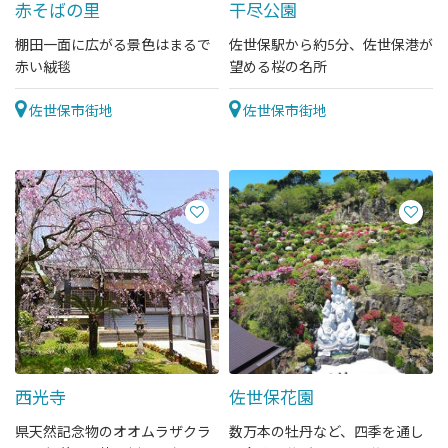
赤そばの里
干尽公園
棚田一面に広がる景色はまるで
佐世保駅から約5分、佐世保港が
赤い絨毯
望める桜の名所
佐世保市街地
佐世保市街地
西光寺
佐世保花園
県天然記念物のオオムラザクラ
数万本の牡丹など、四季を通し