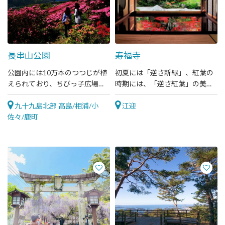
長串山公園
寿福寺
公園内には10万本のつつじが植
初夏には「逆さ新緑」、紅葉の
えられており、ちびっ子広場や
時期には、「逆さ紅葉」の美し
ビジターセンターもあります
い景色を見ることができます
九十九島北部 高島/相浦/小
江迎
佐々/鹿町