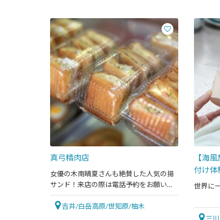
真弓精肉店
【海風旅
付け体
女優の木南晴夏さんも絶賛した人気の揚
サンド！来店の際は電話予約をお願いし
世界に
ます。
吉井/白岳高原/世知原/柚木
三川