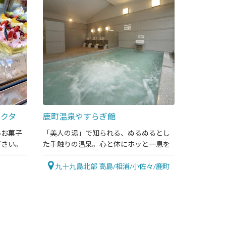
イクタ
鹿町温泉やすらぎ館
いお菓子
「美人の湯」で知られる、ぬるぬるとし
下さい。
た手触りの温泉。心と体にホッと一息を
九十九島北部 高島/相浦/小佐々/鹿町