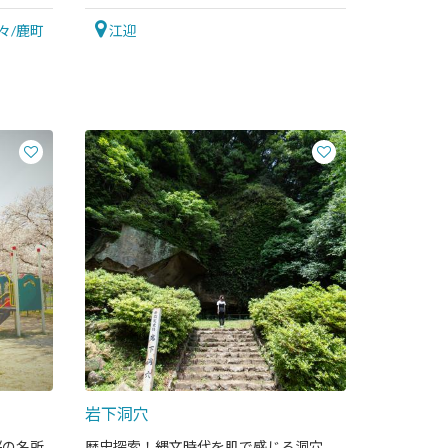
とができます
々/鹿町
江迎
岩下洞穴
桜の名所
歴史探索！縄文時代を肌で感じる洞穴