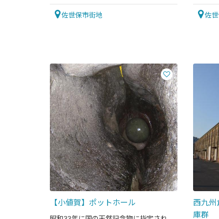
並びま
佐世保市街地
佐世
【小値賀】ポットホール
西九州
庫群
昭和33年に国の天然記念物に指定され、