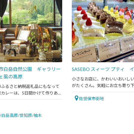
市白岳自然公園 ギャラリー
SASEBO スィーツ プティ 
ェ風の高原
小さなお店に、かわいいおいし
がたくさん。気軽にお立ち寄り
市ふるさと納税返礼品にもなって
原カレーは、5日間かけて作りあげ
佐世保市街地
す。
/白岳高原/世知原/柚木