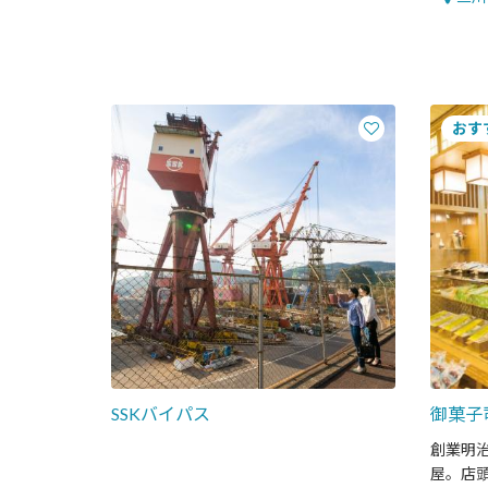
SSKバイパス
御菓子
創業明治
屋。店