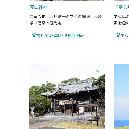
藤山神社
【宇久
万葉の花、九州随一のフジの庭園。長崎
宇久島
県の万葉の観光地
黄金色
吉井/白岳高原/世知原/柚木
宇久