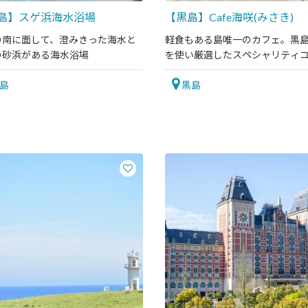
島】スゲ浜海水浴場
【黒島】Cafe海咲(みさき)
の南に面して、澄みきった海水と
軽食もある島唯一のカフェ。黒
の砂浜がある海水浴場
を使い厳選したスペシャリティ
をどうぞ。
島
黒島