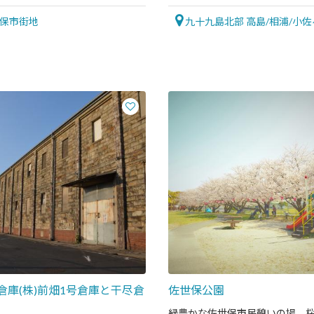
す。
保市街地
九十九島北部 高島/相浦/小佐
倉庫(株)前畑1号倉庫と干尽倉
佐世保公園
緑豊かな佐世保市民憩いの場、