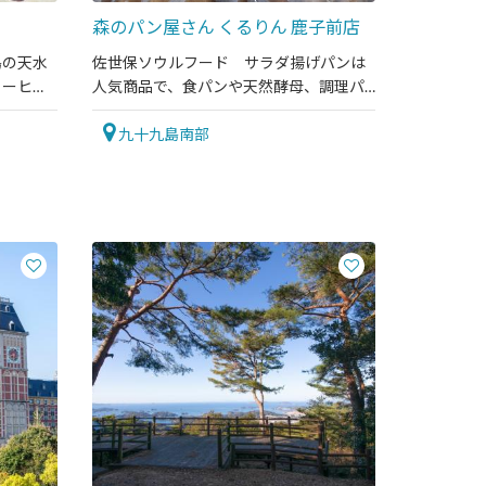
森のパン屋さん くるりん 鹿子前店
島の天水
佐世保ソウルフード サラダ揚げパンは
コーヒー
人気商品で、食パンや天然酵母、調理パ
ンなど種類も豊富です。
九十九島南部