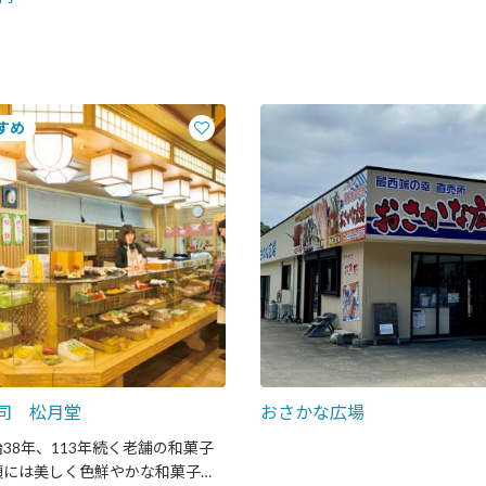
司 松月堂
おさかな広場
38年、113年続く老舗の和菓子
頭には美しく色鮮やかな和菓子が