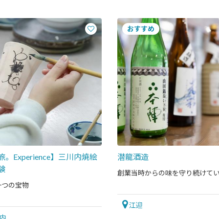
。Experience】三川内焼絵
潜龍酒造
験
創業当時からの味を守り続けて
一つの宝物
江迎
内