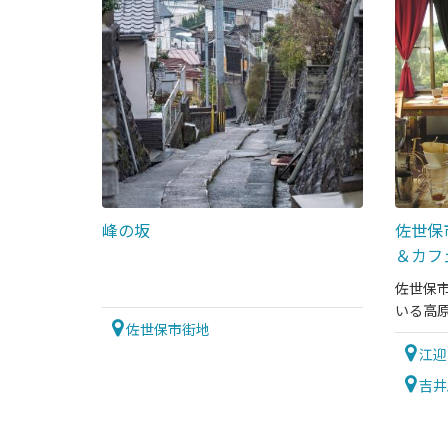
峰の坂
佐世保
＆カフ
佐世保
いる高
佐世保市街地
ていま
江迎
吉井