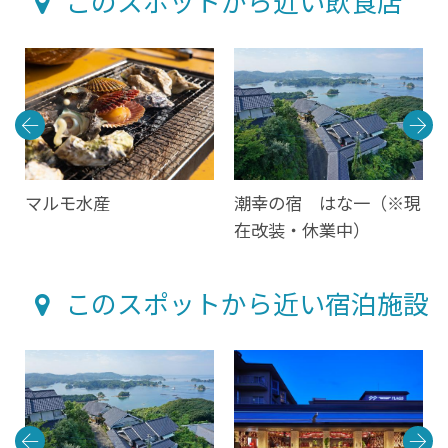
このスポットから近い飲食店
プ
マルモ水産
潮幸の宿 はな一（※現
店
在改装・休業中）
このスポットから近い宿泊施設