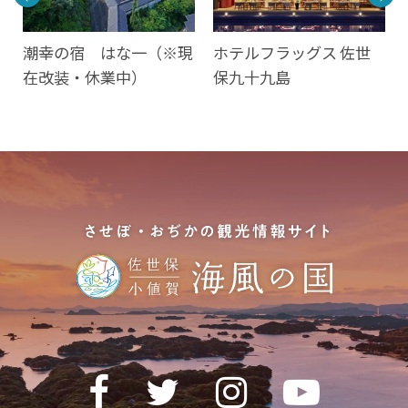
世
潮幸の宿 はな一（※現
ホテルフラッグス 佐世
在改装・休業中）
保九十九島