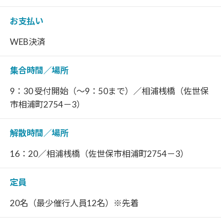
お支払い
WEB決済
集合時間／場所
9：30 受付開始（～9：50まで）／相浦桟橋（佐世保
市相浦町2754－3）
解散時間／場所
16：20／相浦桟橋（佐世保市相浦町2754－3）
定員
20名（最少催行人員12名）※先着