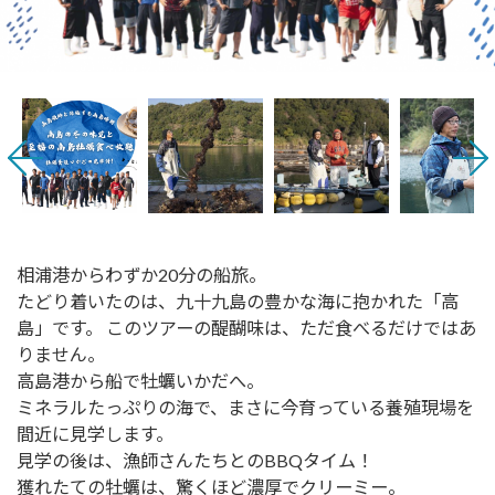
相浦港からわずか20分の船旅。
たどり着いたのは、九十九島の豊かな海に抱かれた「高
島」です。 このツアーの醍醐味は、ただ食べるだけではあ
りません。
高島港から船で牡蠣いかだへ。
ミネラルたっぷりの海で、まさに今育っている養殖現場を
間近に見学します。
見学の後は、漁師さんたちとのBBQタイム！
獲れたての牡蠣は、驚くほど濃厚でクリーミー。