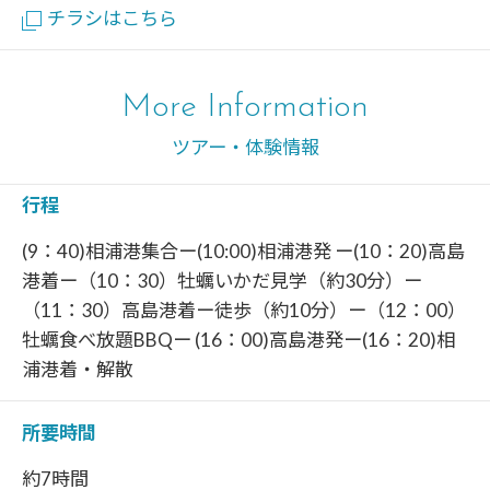
チラシはこちら
More Information
ツアー・体験情報
行程
(9：40)相浦港集合ー(10:00)相浦港発 ー(10：20)高島
港着ー（10：30）牡蠣いかだ見学（約30分）ー
（11：30）高島港着ー徒歩（約10分）ー（12：00）
牡蠣食べ放題BBQー (16：00)高島港発ー(16：20)相
浦港着・解散
所要時間
約7時間