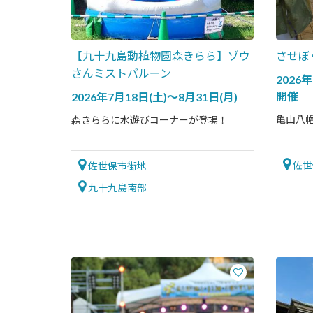
【九十九島動植物園森きらら】ゾウ
させぼ
さんミストバルーン
2026
開催
2026年7月18日(土)～8月31日(月)
亀山八
森きららに水遊びコーナーが登場！
佐世
佐世保市街地
九十九島南部