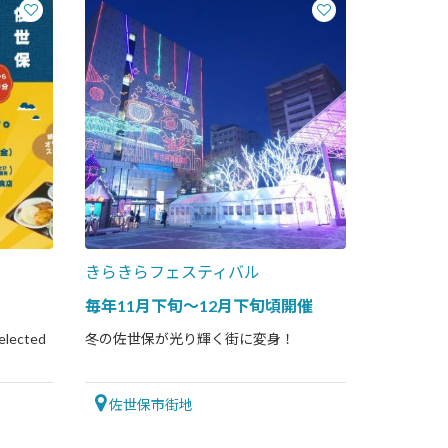
きらきらフェスティバル
毎年11月下旬～12月下旬頃開催
ected
冬の佐世保が光り輝く街に変身！
佐世保市街地