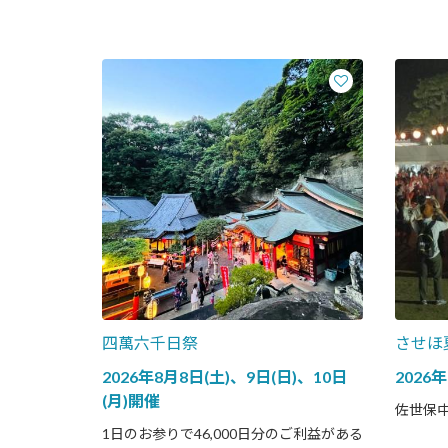
四萬六千日祭
させほ
2026年8月8日(土)、9日(日)、10日
2026年
(月)開催
佐世保
1日のお参りで46,000日分のご利益がある