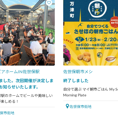
ビアホームIN佐世保駅
佐世保朝市メシ
ました。次回開催が決定しま
終了しました
お知らせいたします。
自分で選ぶ マイ朝市ごはん Ｍy Sel
Morning Plate
世保駅のホームでビールや美味しい
が楽しめる！
佐世保市街地
保市街地