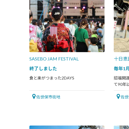
SASEBO JAM FESTIVAL
十日恵
終了しました
毎年1
食と楽がつまった2DAYS
招福開
て90
佐世保市街地
佐世