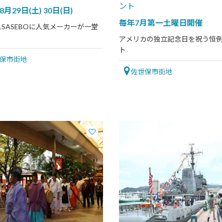
ント
8月29日(土) 30日(日)
毎年7月第一土曜日開催
SASEBOに人気メーカーが一堂
！
アメリカの独立記念日を祝う恒
ト
保市街地
佐世保市街地