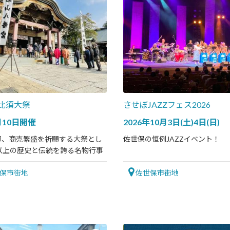
比須大祭
させぼJAZZフェス2026
月10日開催
2026年10月3日(土)4日(日)
運、商売繁盛を祈願する大祭とし
佐世保の恒例JAZZイベント！
年以上の歴史と伝統を誇る名物行事
保市街地
佐世保市街地