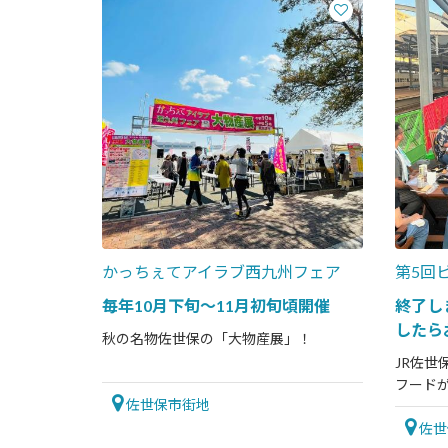
かっちぇてアイラブ西九州フェア
第5回
毎年10月下旬～11月初旬頃開催
終了し
したら
秋の名物佐世保の「大物産展」！
JR佐
フード
佐世保市街地
佐世