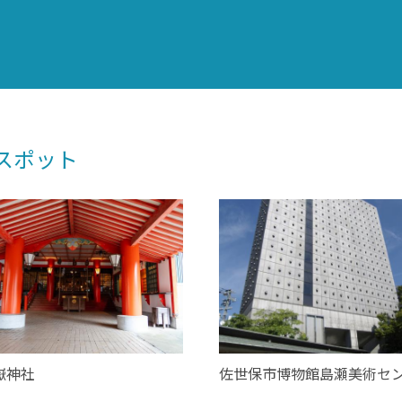
スポット
嶽神社
佐世保市博物館島瀬美術セ