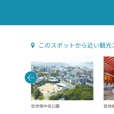
このスポットから近い観光
プティ イクタ
佐世保中央公園
宮地