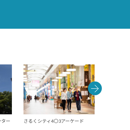
ンター
さるくシティ4〇3アーケード
九十九島せ