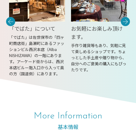
「でばた」について
お気軽にお楽しみ頂け
ます。
「でばた」は佐世保市の「四ヶ
町商店街」島瀬町にあるファッ
。
手作り雑貨等もあり、気軽に見
ションビル西沢本店（Alba
と
て楽しめるショップです。ちょ
NISHIZAWA）の一階にありま
ご
っとした手土産や贈り物から、
す。アーケード街からは、西沢
結
自分へのご褒美の購入にもぴっ
本店ビルー階入口から入って奥
つ
たりです。
の方（国道側）にあります。
More Information
基本情報