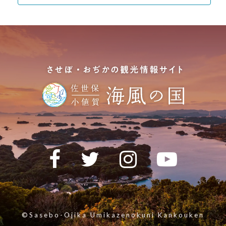
©Sasebo-Ojika Umikazenokuni Kankouken