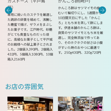
飲
カスドース（平戸蔦
かんころ餅(崎戸)
屋）
かんころ餅はサツマイモの皮を
むいて輪切りにし、1週間から
体
専用に焼いたカステラを厳選し
10日間天日に干した「かんこ
く
た鶏卵の卵黄を絡めて、沸騰し
ろ」ともち米を蒸して餅にしま
薄
た糖蜜で揚げ、ザラメをまぶし
す。伊達本舗のかんころ餅は、
あ
たお菓子です。江戸時代、砂糖
良質のサツマイモともち米を厳
がとても貴重なものだった頃
選し、完全無添加で作ってあ
に、高級なお菓子として平戸城
り、そのホクホクの甘さは小腹
のお殿様への献上菓子とされま
がすいた時のおやつに最適で
した。2個袋入390円、2個箱入
す。250g430円、320g720円
432円、5個箱入1080円、10個
箱入2160円
袋
お店の雰囲気