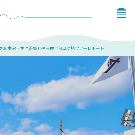
ズ脚本家・柏原監督と巡る佐世保ロケ地ツアーレポート