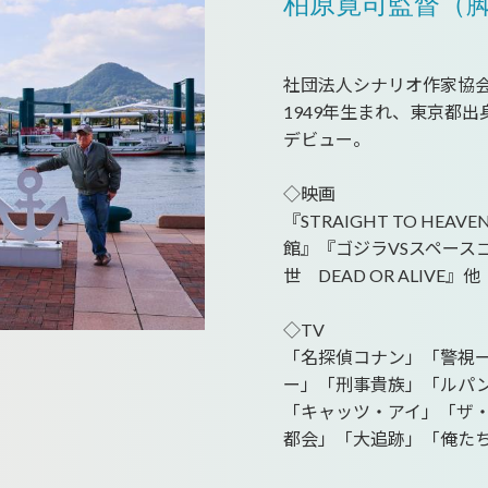
柏原寛司監督（
社団法人シナリオ作家協
1949年生まれ、東京都出
デビュー。
◇映画
『STRAIGHT TO H
館』『ゴジラVSスペース
世 DEAD OR ALIVE』他
◇TV
「名探偵コナン」「警視
ー」「刑事貴族」「ルパ
「キャッツ・アイ」「ザ
都会」「大追跡」「俺た