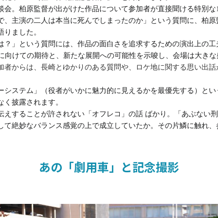
談会。柏原監督が出がけた作品について参加者が直接聞ける特別な
で、主演の二人は本当に死んでしまったのか」という質問に、柏原
語りました。
は？」という質問には、作品の面白さを追求するための演出上の工
年に向けての期待と、新たな展開への可能性を示唆し、会場は大きな
加者からは、長崎とゆかりのある質問や、ロケ地に関する思い出話
。
ーシステム」（役者がいかに魅力的に見えるかを最優先する）とい
なく披露されます。
伝えすることが許されない「オフレコ」の話 ばかり。「あぶない
して絶妙なバランス感覚の上で成立していたか。その片鱗に触れ、
あの「劇用車」と記念撮影