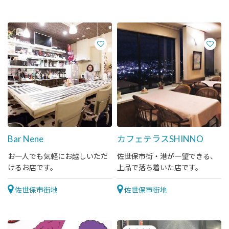
Bar Nene
カフェテラスSHINNO
お一人でも気軽にお越しいただ
佐世保市街・港が一望できる、
けるお店です。
上品で落ち着いた店です。
佐世保市街地
佐世保市街地