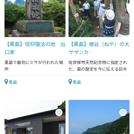
【黒島】信仰復活の地 出
【黒島】根谷（ねや）の大
口家
サザンカ
黒島で最初にミサが行われた場
佐世保市天然記念物に指定され
所
た、島の歴史を今に伝える巨木
黒島
黒島