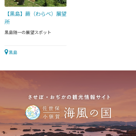
【黒島】蕨（わらべ）展望
所
黒島随一の展望スポット
黒島