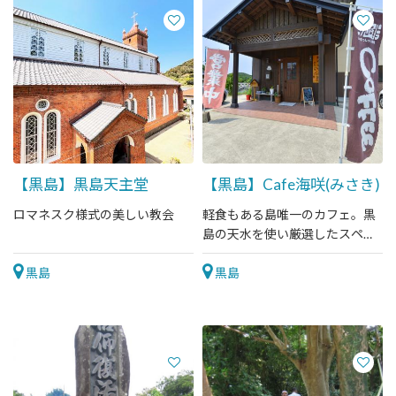
【黒島】黒島天主堂
【黒島】Cafe海咲(みさき)
ロマネスク様式の美しい教会
軽食もある島唯一のカフェ。黒
島の天水を使い厳選したスペシ
ャリティコーヒーをどうぞ。
黒島
黒島