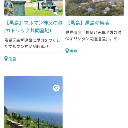
【黒島】マルマン神父の墓
【黒島】黒島の集落
(カトリック共同墓地)
世界遺産「長崎と天草地方の潜
伏キリシタン関連遺産」。平戸
黒島天主堂建設に尽力をつくし
島の南東、佐世保港沖に位置す
たマルマン神父が眠る地
る黒島
黒島
黒島