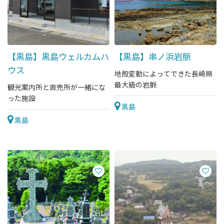
【黒島】黒島ウェルカムハ
【黒島】串ノ浜岩脈
ウス
地殻変動によってできた長崎県
最大級の岩脈
観光案内所と直売所が一緒にな
った施設
黒島
黒島