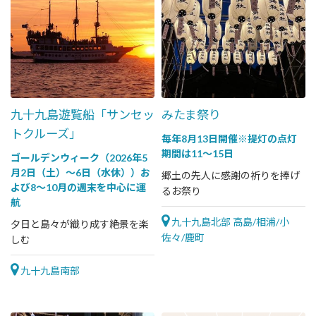
九十九島遊覧船「サンセッ
みたま祭り
トクルーズ」
毎年8月13日開催※提灯の点灯
期間は11～15日
ゴールデンウィーク（2026年5
月2日（土）～6日（水休））お
郷土の先人に感謝の祈りを捧げ
よび8～10月の週末を中心に運
るお祭り
航
九十九島北部 高島/相浦/小
夕日と島々が織り成す絶景を楽
佐々/鹿町
しむ
九十九島南部