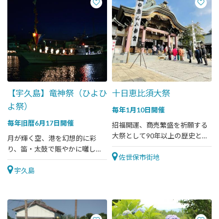
【宇久島】竜神祭（ひよひ
十日恵比須大祭
よ祭）
毎年1月10日開催
毎年旧暦6月17日開催
招福開運、商売繁盛を祈願する
大祭として90年以上の歴史と伝
月が輝く空、港を幻想的に彩
統を誇る名物行事
り、笛・太鼓で賑やかに囃した
佐世保市街地
てる夜
宇久島