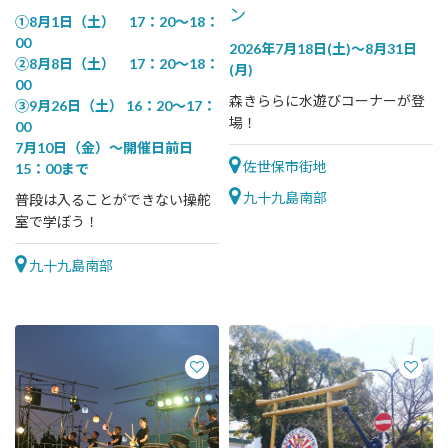
ン
①8月1日（土） 17：20～18：
00
2026年7月18日(土)～8月31日
②8月8日（土） 17：20～18：
(月)
00
森きららに水遊びコーナーが登
③9月26日（土） 16：20～17：
場！
00
7月10日（金）～開催日前日
佐世保市街地
15：00まで
九十九島南部
普段は入ることができない操舵
室で学ぼう！
九十九島南部