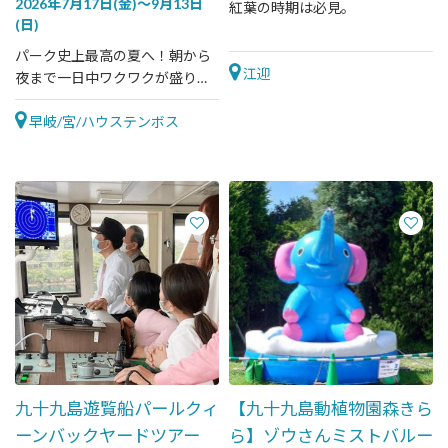
2026年7月17日(金)～9月13日
紅葉の時期は必見。
(日)
パーク史上最高の夏へ！朝から
江迎
夜まで一日中ワクワクが盛りだ
くさん
早岐/宮/ハウステンボス
九十九島遊覧船パールクィ
【九十九島動植物園森きら
ーンバックヤードツアー
ら】ゾウさんミストバルー