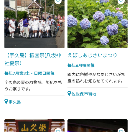
【宇久島】祇園祭(八坂神
えぼしあじさいまつり
社夏祭）
毎年6月頃開催
毎年7月第3土・日曜日開催
園内に色鮮やかなあじさいが初
夏の訪れを知らせてくれます。
宇久島の夏の風物詩。災厄を払
うお祭りです。
佐世保市街地
宇久島