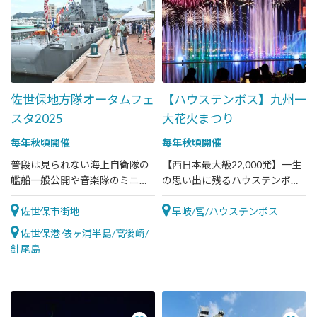
佐世保地方隊オータムフェ
【ハウステンボス】九州一
スタ2025
大花火まつり
毎年秋頃開催
毎年秋頃開催
普段は見られない海上自衛隊の
【西日本最大級22,000発】一生
艦船一般公開や音楽隊のミニコ
の思い出に残るハウステンボス
ンサートが楽しめる！
ならではの壮大な花火
佐世保市街地
早岐/宮/ハウステンボス
佐世保港 俵ヶ浦半島/高後崎/
針尾島