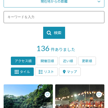
現在地からの距離
検索
136
件ありました
アクセス順
開催日順
近い順
更新順
タイル
リスト
マップ