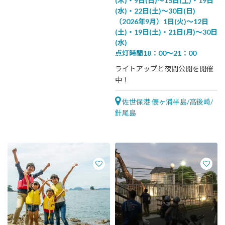
(木)・9日(日)～15日(土)・19日
(水)・22日(土)～30日(日)
（2026年9月）1日(火)～12日
(土)・19日(土)・21日(月)～30日
(水)
点灯時間18：00～21：00
ライトアップと夜間公開を開催
中！
佐世保港 俵ヶ浦半島/高後崎/
針尾島