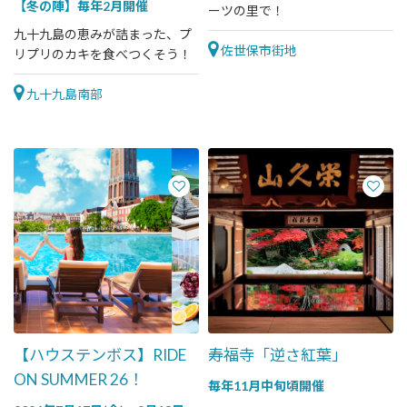
【冬の陣】毎年2月開催
ーツの里で！
九十九島の恵みが詰まった、プ
佐世保市街地
リプリのカキを食べつくそう！
九十九島南部
【ハウステンボス】RIDE
寿福寺「逆さ紅葉」
ON SUMMER 26！
毎年11月中旬頃開催