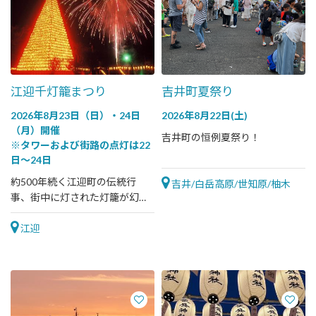
江迎千灯籠まつり
吉井町夏祭り
2026年8月23日（日）・24日
2026年8月22日(土)
（月）開催
吉井町の恒例夏祭り！
※タワーおよび街路の点灯は22
日～24日
約500年続く江迎町の伝統行
吉井/白岳高原/世知原/柚木
事、街中に灯された灯籠が幻想
的な世界へ誘う
江迎