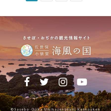
©Sasebo-Ojika Umikazenokuni Kankouken