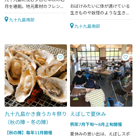
おばけみたいに体が透けている
月を堪能。地元素材のフレンチ
生きものや妖怪のような生きも
と美酒を楽しむ、限定ディナー
のなど、ひんやり涼を感じる生
クルーズ。
九十九島南部
きもの28種300匹が大集合！
九十九島南部
九十九島かき食うカキ祭り
えぼしで夏休み
（秋の陣・冬の陣）
例年7月下旬～8月上旬開催
【秋の陣】毎年11月開催
夏休みの思い出は、えぼしスポ