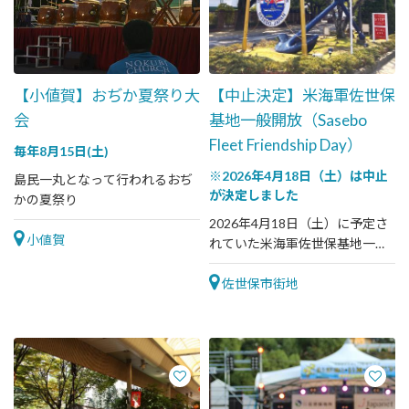
【小値賀】おぢか夏祭り大
【中止決定】米海軍佐世保
会
基地一般開放（Sasebo
Fleet Friendship Day）
毎年8月15日(土)
※2026年4月18日（土）は中止
島民一丸となって行われるおぢ
が決定しました
かの夏祭り
2026年4月18日（土）に予定さ
小値賀
れていた米海軍佐世保基地一般
開放は中止になりました。現時
点で延期開催などの予定はあり
佐世保市街地
ません。