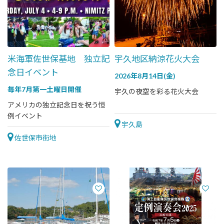
米海軍佐世保基地 独立記
宇久地区納涼花火大会
念日イベント
2026年8月14日(金)
毎年7月第一土曜日開催
宇久の夜空を彩る花火大会
アメリカの独立記念日を祝う恒
例イベント
宇久島
佐世保市街地