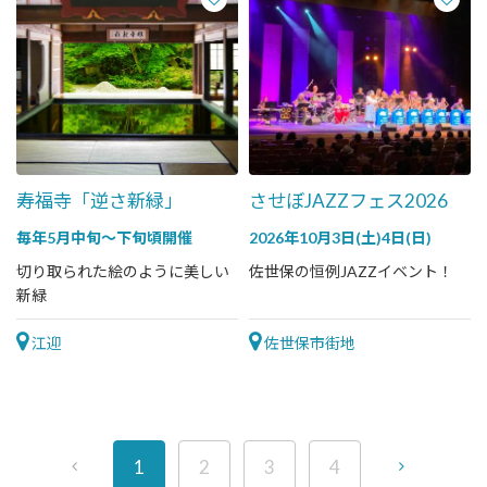
寿福寺「逆さ新緑」
させぼJAZZフェス2026
毎年5月中旬～下旬頃開催
2026年10月3日(土)4日(日)
切り取られた絵のように美しい
佐世保の恒例JAZZイベント！
新緑
江迎
佐世保市街地
1
2
3
4