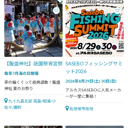
【飯盛神社】祇園祭宵宮祭
SASEBOフィッシングサミ
ット2026
毎年7月海の日開催
2026年8月29日(土) 30日(日)
茅の輪くぐって疫病退散！飯盛
神社 夏のお祭り
アルカスSASEBOに人気メーカ
ーが一堂に集結！
九十九島北部 高島/相浦/小
佐々/鹿町
佐世保市街地