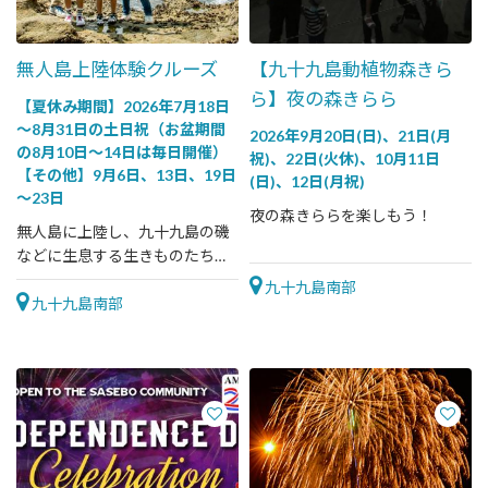
無人島上陸体験クルーズ
【九十九島動植物森きら
ら】夜の森きらら
【夏休み期間】2026年7月18日
～8月31日の土日祝（お盆期間
2026年9月20日(日)、21日(月
の8月10日～14日は毎日開催）
祝)、22日(火休)、10月11日
【その他】9月6日、13日、19日
(日)、12日(月祝)
～23日
夜の森きららを楽しもう！
無人島に上陸し、九十九島の磯
などに生息する生きものたちを
観察します
九十九島南部
九十九島南部