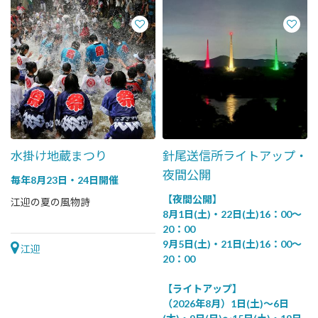
水掛け地蔵まつり
針尾送信所ライトアップ・
夜間公開
毎年8月23日・24日開催
【夜間公開】
江迎の夏の風物詩
8月1日(土)・22日(土)16：00～
20：00
9月5日(土)・21日(土)16：00～
江迎
20：00
【ライトアップ】
（2026年8月）1日(土)～6日