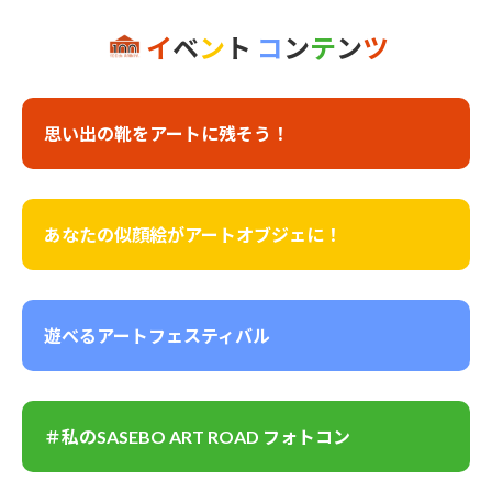
イ
ベ
ン
ト
コ
ン
テ
ン
ツ
思い出の靴をアートに残そう！
あなたの似顔絵がアートオブジェに！
遊べるアートフェスティバル
＃私のSASEBO ART ROAD フォトコン