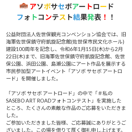
ア
ソ
ボ
サ
セ
ボ
ア
ー
ト
ロ
ー
ド
フ
ォ
ト
コ
ン
テ
ス
ト
結
果
発
表
！
！
公益財団法人佐世保観光コンベンション協会では、旧
海軍佐世保鎮守府凱旋記念館(佐世保市民文化ホール)
建設100周年を記念し、令和6年1月15日(木)から2月
22日(木)まで、旧海軍佐世保鎮守府凱旋記念館、佐世
保公園、浜田公園、島瀬公園にアート作品を展示する
市民参加型アートイベント「アソボ サセボ アートロ
ード」を開催しました。
「アソボ サセボ アートロード」の中で「＃私の
SASEBO ART ROADフォトコンテスト」を実施した
ところ、たくさんの素敵な作品のご応募をいただきま
した。
ご参加いただきました皆様、ご応募誠にありがとうご
ざいました。この場を借りて厚く御礼申し上げます。