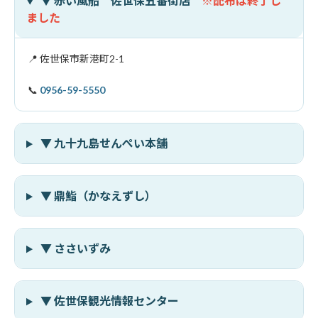
▼ 赤い風船 佐世保五番街店
※配布は終了し
ました
📍 佐世保市新港町2-1
📞
0956-59-5550
▼ 九十九島せんぺい本舗
▼ 鼎鮨（かなえずし）
▼ ささいずみ
▼ 佐世保観光情報センター