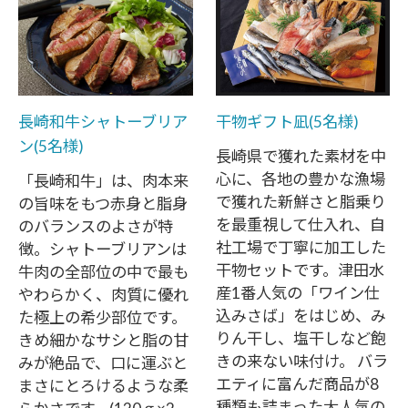
長崎和牛シャトーブリア
干物ギフト凪(5名様)
ン(5名様)
長崎県で獲れた素材を中
心に、各地の豊かな漁場
「長崎和牛」は、肉本来
で獲れた新鮮さと脂乗り
の旨味をもつ赤身と脂身
を最重視して仕入れ、自
のバランスのよさが特
社工場で丁寧に加工した
徴。シャトーブリアンは
干物セットです。津田水
牛肉の全部位の中で最も
産1番人気の「ワイン仕
やわらかく、肉質に優れ
込みさば」をはじめ、み
た極上の希少部位です。
りん干し、塩干しなど飽
きめ細かなサシと脂の甘
きの来ない味付け。 バラ
みが絶品で、口に運ぶと
エティに富んだ商品が8
まさにとろけるような柔
種類も詰まった大人気の