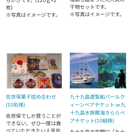
らかさです。(120ｇ×2
干物セットです。
枚)
※写真はイメージです。
※写真はイメージです。
佐世保菓子詰め合わせ
九十九島遊覧船パールク
(10名様)
ィーンペアチケット or九
十九島水族館海きららペ
佐世保でしか買うことが
アチケット(10組様)
できない、ぜひ一度は食
べていただきたい人気佐
九十九島の玄関口「九十