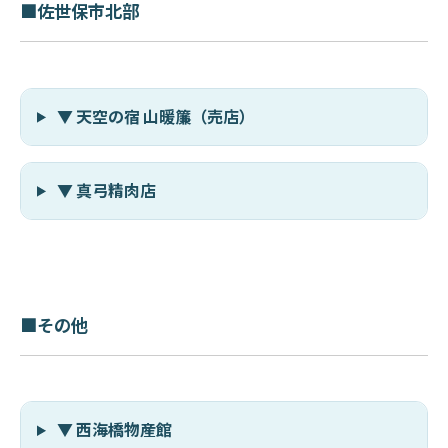
■佐世保市北部
▼ 天空の宿 山暖簾（売店）
▼ 真弓精肉店
■その他
▼ 西海橋物産館