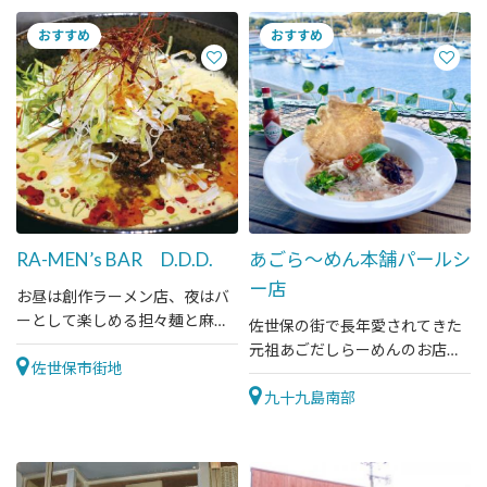
RA-MEN’s BAR D.D.D.
あごら～めん本舗パールシ
ー店
お昼は創作ラーメン店、夜はバ
ーとして楽しめる担々麺と麻婆
佐世保の街で長年愛されてきた
がコラボした担麻麺のほどよい
元祖あごだしらーめんのお店。
辛さはやみつきに。
佐世保市街地
いろんな味のラーメンが楽しめ
ます。
九十九島南部