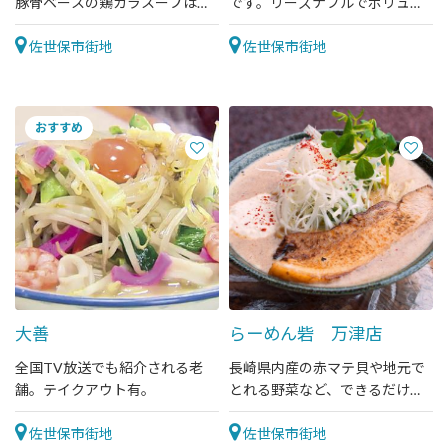
豚骨ベースの鶏ガラスープはと
です。リーズナブルでボリュー
てもまろやか。
ム◎の中華が楽しめます。
佐世保市街地
佐世保市街地
大善
らーめん砦 万津店
全国TV放送でも紹介される老
長崎県内産の赤マテ貝や地元で
舗。テイクアウト有。
とれる野菜など、できるだけ地
産池消にこだわった元祖貝白湯
佐世保市街地
スープを使った創作ラーメン屋
佐世保市街地