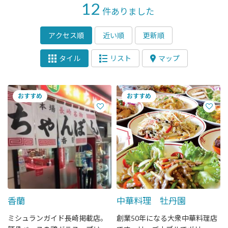
12
件ありました
アクセス順
近い順
更新順
タイル
リスト
マップ
香蘭
中華料理 牡丹園
ミシュランガイド長崎掲載店。
創業50年になる大衆中華料理店