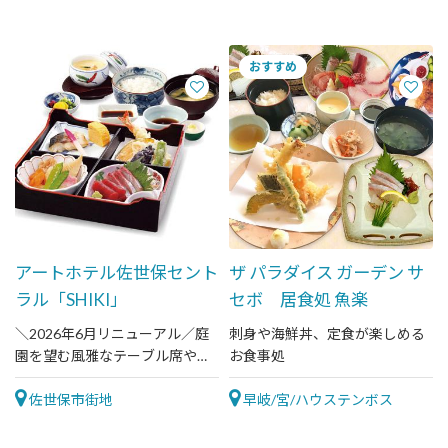
です。
アートホテル佐世保セント
ザ パラダイス ガーデン サ
ラル「SHIKI」
セボ 居食処 魚楽
＼2026年6月リニューアル／庭
刺身や海鮮丼、定食が楽しめる
園を望む風雅なテーブル席や、
お食事処
個室も完備。佐世保・長崎の地
元食材を活かした和洋ビュッフ
佐世保市街地
早岐/宮/ハウステンボス
ェをご提供。