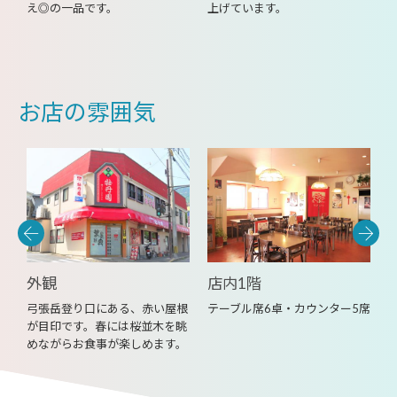
え◎の一品です。
上げています。
お店の雰囲気
外観
店内1階
ル
弓張岳登り口にある、赤い屋根
テーブル席6卓・カウンター5席
名
が目印です。春には桜並木を眺
ま
めながらお食事が楽しめます。