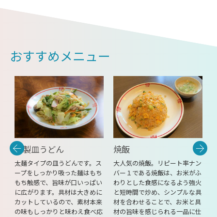
おすすめメニュー
特製皿うどん
焼飯
唐
太麺タイプの皿うどんです。ス
大人気の焼飯。リピート率ナン
ー
ープをしっかり吸った麺はもち
バー１である焼飯は、お米がふ
ク
もち触感で、旨味が口いっぱい
わりとした食感になるよう強火
出
に広がります。具材は大きめに
と短時間で炒め、シンプルな具
注
カットしているので、素材本来
材を合わせることで、お米と具
の味もしっかりと味わえ食べ応
材の旨味を感じられる一品に仕