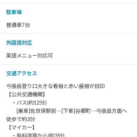
駐車場
普通車7台
外国語対応
英語メニュー対応可
交通アクセス
弓張岳登り口大きな看板と赤い屋根が目印
【公共交通機関】
・バス(約12分)
[乗車]佐世保駅前―[下車]谷郷町―弓張岳方面へ
徒歩で約3分
【マイカー】
・有料道路から(約3分)