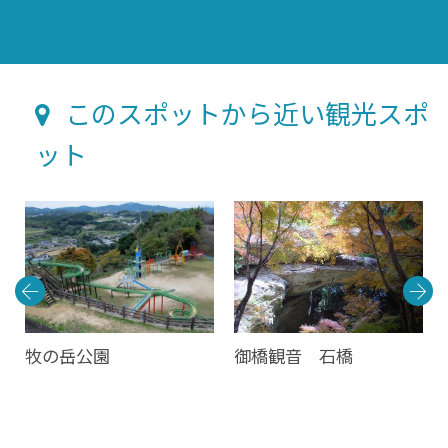
このスポットから近い観光スポ
ット
牧の岳公園
御橋観音 石橋