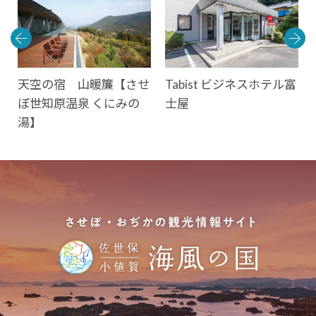
保
天空の宿 山暖簾【させ
Tabist ビジネスホテル富
ぼ世知原温泉 くにみの
士屋
湯】