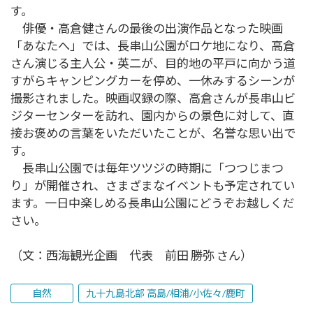
す。
俳優・高倉健さんの最後の出演作品となった映画
「あなたへ」では、長串山公園がロケ地になり、高倉
さん演じる主人公・英二が、目的地の平戸に向かう道
すがらキャンピングカーを停め、一休みするシーンが
撮影されました。映画収録の際、高倉さんが長串山ビ
ジターセンターを訪れ、園内からの景色に対して、直
接お褒めの言葉をいただいたことが、名誉な思い出で
す。
長串山公園では毎年ツツジの時期に「つつじまつ
り」が開催され、さまざまなイベントも予定されてい
ます。一日中楽しめる長串山公園にどうぞお越しくだ
さい。
（文：西海観光企画 代表 前田 勝弥 さん）
自然
九十九島北部 高島/相浦/小佐々/鹿町