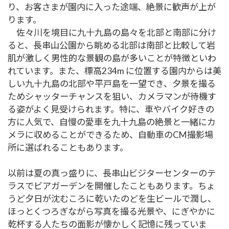
り、お客さまが園内に入った途端、絶景に歓声が上が
ります。
佐々川を境目に九十九島の島々を北部と南部に分け
ると、長串山公園から眺める北部は南部と比較して岩
肌が激しく男性的な景観の島が多いことが特徴といわ
れています。また、標高234m に位置する園内からは美
しい九十九島の北部や平戸島を一望でき、夕景を撮る
ためシャッターチャンスを狙い、カメラマンが待機す
る姿がよく見受けられます。特に、車やバイク好きの
方に人気で、自慢の愛車を九十九島の絶景と一緒にカ
メラに収めることができるため、自動車のCM撮影場
所に選ばれることもあります。
以前は夏の真っ盛りに、長串山ビジターセンターのテ
ラスでビアガーデンを開催したこともあります。ちょ
うど夕日が沈むころに乾いたのどを生ビールで潤し、
ほっとくつろぎながら写真を撮る光景や、にぎやかに
乾杯する人たちの面影が懐かしく記憶に残っていま