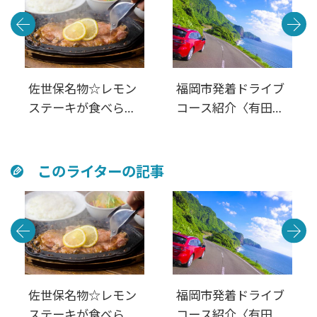
佐世保名物☆レモン
福岡市発着ドライブ
ステーキが食べられ
コース紹介〈有田・
るお店4選
佐世保・平戸・松
浦・伊万里〉西九州
周遊 満喫日帰りル
このライターの記事
ート
佐世保名物☆レモン
福岡市発着ドライブ
ステーキが食べられ
コース紹介〈有田・