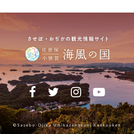
©Sasebo-Ojika Umikazenokuni Kankouken