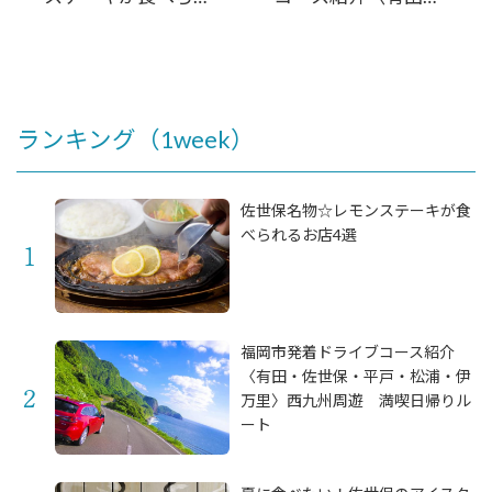
るお店4選
佐世保・平戸・松
浦・伊万里〉西九州
周遊 満喫日帰りル
ート
ランキング（1week）
佐世保名物☆レモンステーキが食
べられるお店4選
福岡市発着ドライブコース紹介
〈有田・佐世保・平戸・松浦・伊
万里〉西九州周遊 満喫日帰りル
ート