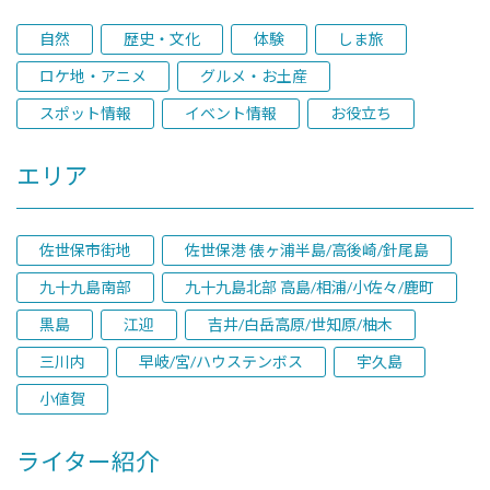
自然
歴史・文化
体験
しま旅
ロケ地・アニメ
グルメ・お土産
スポット情報
イベント情報
お役立ち
エリア
佐世保市街地
佐世保港 俵ヶ浦半島/高後崎/針尾島
九十九島南部
九十九島北部 高島/相浦/小佐々/鹿町
黒島
江迎
吉井/白岳高原/世知原/柚木
三川内
早岐/宮/ハウステンボス
宇久島
小値賀
ライター紹介