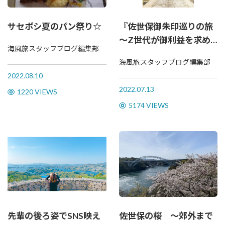
サセボシ夏のパン祭り☆
『佐世保御朱印巡りの旅
～Z世代が御利益を求め
海風旅スタッフブログ編集部
て～』
海風旅スタッフブログ編集部
2022.08.10
2022.07.13
1220 VIEWS
5174 VIEWS
先輩の後ろ姿でSNS映え
佐世保の桜 ～郊外まで