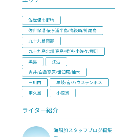
佐世保市街地
佐世保港 俵ヶ浦半島/高後崎/針尾島
九十九島南部
九十九島北部 高島/相浦/小佐々/鹿町
黒島
江迎
吉井/白岳高原/世知原/柚木
三川内
早岐/宮/ハウステンボス
宇久島
小値賀
ライター紹介
海風旅スタッフブログ編集