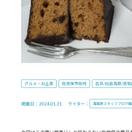
グルメ・お土産
佐世保市街地
吉井/白岳高原/世知
掲載日：2024.01.31
ライター：
海風旅スタッフブログ編