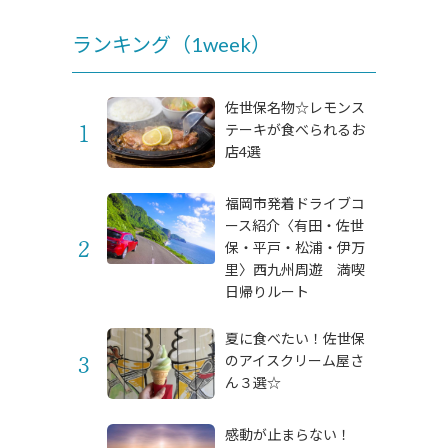
ランキング（1week）
佐世保名物☆レモンス
テーキが食べられるお
店4選
福岡市発着ドライブコ
ース紹介〈有田・佐世
保・平戸・松浦・伊万
里〉西九州周遊 満喫
日帰りルート
夏に食べたい！佐世保
のアイスクリーム屋さ
ん３選☆
感動が止まらない！