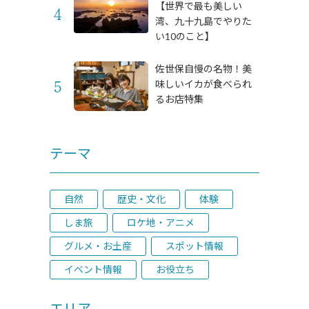
【世界で最も美しい
湾、九十九島でやりた
い10のこと】
佐世保自慢の名物！美
味しいイカが食べられ
るお店特集
テーマ
自然
歴史・文化
体験
しま旅
ロケ地・アニメ
グルメ・お土産
スポット情報
イベント情報
お役立ち
エリア