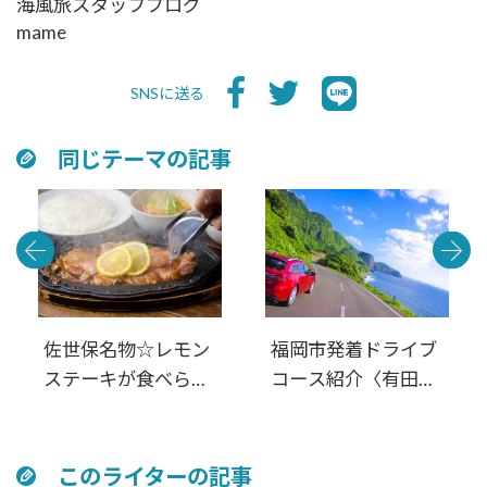
海風旅スタッフブログ
mame
SNSに送る
同じテーマの記事
佐世保名物☆レモン
福岡市発着ドライブ
ステーキが食べられ
コース紹介〈有田・
るお店4選
佐世保・平戸・松
浦・伊万里〉西九州
周遊 満喫日帰りル
このライターの記事