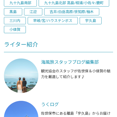
九十九島南部
九十九島北部 高島/相浦/小佐々/鹿町
黒島
江迎
吉井/白岳高原/世知原/柚木
三川内
早岐/宮/ハウステンボス
宇久島
小値賀
ライター紹介
海風旅スタッフブログ編集部
観光協会のスタッフが佐世保＆小値賀の魅
力を厳選して紹介します♪
うくログ
佐世保市にある離島「宇久島」からお届け