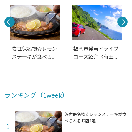
ート
佐世保名物☆レモン
福岡市発着ドライブ
ステーキが食べられ
コース紹介〈有田・
るお店4選
佐世保・平戸・松
浦・伊万里〉西九州
周遊 満喫日帰りル
ート
ランキング（1week）
佐世保名物☆レモンステーキが食
べられるお店4選