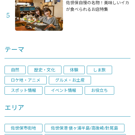
佐世保自慢の名物！美味しいイカ
が食べられるお店特集
テーマ
自然
歴史・文化
体験
しま旅
ロケ地・アニメ
グルメ・お土産
スポット情報
イベント情報
お役立ち
エリア
佐世保市街地
佐世保港 俵ヶ浦半島/高後崎/針尾島