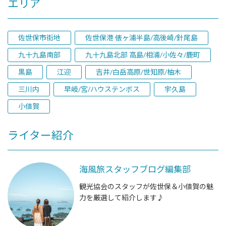
エリア
佐世保市街地
佐世保港 俵ヶ浦半島/高後崎/針尾島
九十九島南部
九十九島北部 高島/相浦/小佐々/鹿町
黒島
江迎
吉井/白岳高原/世知原/柚木
三川内
早岐/宮/ハウステンボス
宇久島
小値賀
ライター紹介
海風旅スタッフブログ編集部
観光協会のスタッフが佐世保＆小値賀の魅
力を厳選して紹介します♪