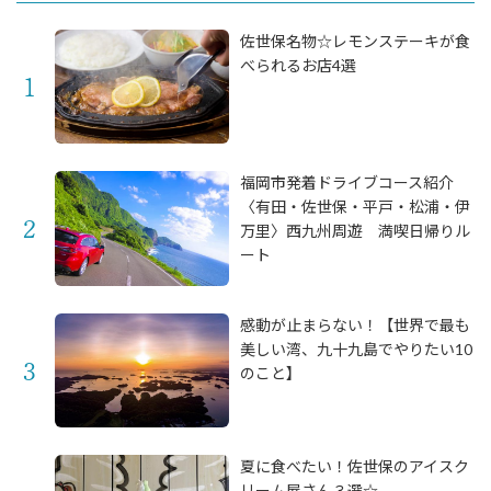
佐世保名物☆レモンステーキが食
べられるお店4選
福岡市発着ドライブコース紹介
〈有田・佐世保・平戸・松浦・伊
万里〉西九州周遊 満喫日帰りル
ート
感動が止まらない！【世界で最も
美しい湾、九十九島でやりたい10
のこと】
夏に食べたい！佐世保のアイスク
リーム屋さん３選☆