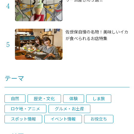
佐世保自慢の名物！美味しいイカ
が食べられるお店特集
テーマ
自然
歴史・文化
体験
しま旅
ロケ地・アニメ
グルメ・お土産
スポット情報
イベント情報
お役立ち