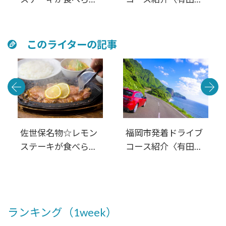
るお店4選
佐世保・平戸・松
浦・伊万里〉西九州
周遊 満喫日帰りル
このライターの記事
ート
佐世保名物☆レモン
福岡市発着ドライブ
ステーキが食べられ
コース紹介〈有田・
るお店4選
佐世保・平戸・松
浦・伊万里〉西九州
周遊 満喫日帰りル
ート
ランキング（1week）