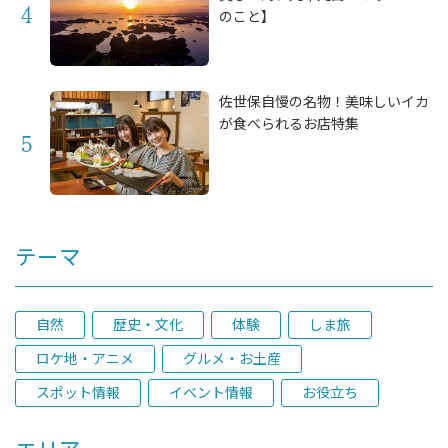
のこと】
佐世保自慢の名物！美味しいイカ
が食べられるお店特集
テーマ
自然
歴史・文化
体験
しま旅
ロケ地・アニメ
グルメ・お土産
スポット情報
イベント情報
お役立ち