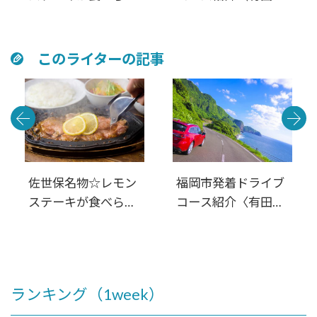
るお店4選
佐世保・平戸・松
浦・伊万里〉西九州
周遊 満喫日帰りル
このライターの記事
ート
佐世保名物☆レモン
福岡市発着ドライブ
ステーキが食べられ
コース紹介〈有田・
るお店4選
佐世保・平戸・松
浦・伊万里〉西九州
周遊 満喫日帰りル
ート
ランキング（1week）