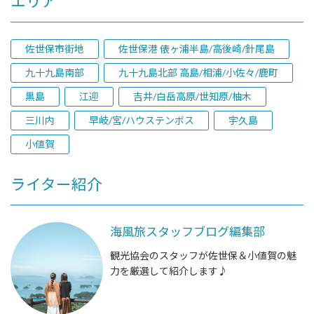
エリア
佐世保市街地
佐世保港 俵ヶ浦半島/高後崎/針尾島
九十九島南部
九十九島北部 高島/相浦/小佐々/鹿町
黒島
江迎
吉井/白岳高原/世知原/柚木
三川内
早岐/宮/ハウステンボス
宇久島
小値賀
ライター紹介
海風旅スタッフブログ編集部
観光協会のスタッフが佐世保＆小値賀の魅
力を厳選して紹介します♪