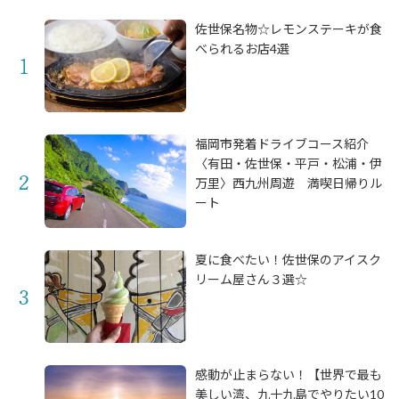
佐世保名物☆レモンステーキが食
べられるお店4選
福岡市発着ドライブコース紹介
〈有田・佐世保・平戸・松浦・伊
万里〉西九州周遊 満喫日帰りル
ート
夏に食べたい！佐世保のアイスク
リーム屋さん３選☆
感動が止まらない！【世界で最も
美しい湾、九十九島でやりたい10