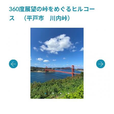
360度展望の峠をめぐるヒルコー
ス （平戸市 川内峠）